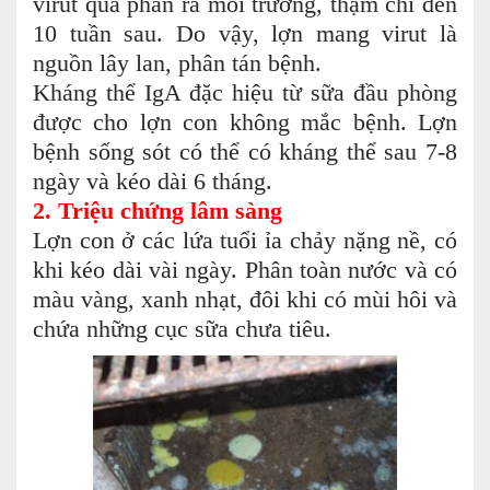
virut qua phân ra môi trường, thậm chí đến
10 tuần sau. Do vậy, lợn mang virut là
nguồn lây lan, phân tán bệnh.
Kháng thể IgA đặc hiệu từ sữa đầu phòng
được cho lợn con không mắc bệnh. Lợn
bệnh sống sót có thể có kháng thể sau 7-8
ngày và kéo dài 6 tháng.
2. Triệu chứng lâm sàng
Lợn con ở các lứa tuổi ỉa chảy nặng nề, có
khi kéo dài vài ngày. Phân toàn nước và có
màu vàng, xanh nhạt, đôi khi có mùi hôi và
chứa những cục sữa chưa tiêu.