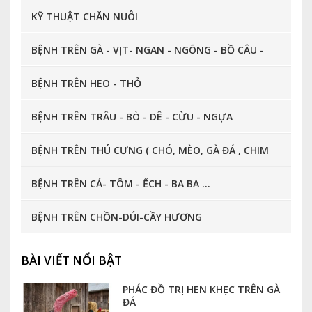
KỸ THUẬT CHĂN NUÔI
BỆNH TRÊN GÀ - VỊT- NGAN - NGÕNG - BỒ CÂU -
CHIM CÚT ...
BỆNH TRÊN HEO - THỎ
BỆNH TRÊN TRÂU - BÒ - DÊ - CỪU - NGỰA
BỆNH TRÊN THÚ CƯNG ( CHÓ, MÈO, GÀ ĐÁ , CHIM
CẢNH, CÁ CẢNH ... )
BỆNH TRÊN CÁ- TÔM - ẾCH - BA BA ...
BỆNH TRÊN CHỒN-DÚI-CẦY HƯƠNG
BÀI VIẾT NỔI BẬT
PHÁC ĐỒ TRỊ HEN KHẸC TRÊN GÀ
ĐÁ