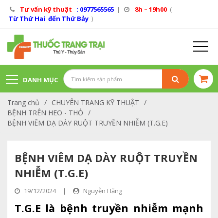
Tư vấn kỹ thuật
: 0977565565
|
8h – 19h00
(
Từ Thứ Hai đến Thứ Bảy
)
DANH MỤC
Trang chủ
/
CHUYÊN TRANG KỸ THUẬT
/
SẢN PHẨM
BỆNH TRÊN HEO - THỎ
/
BỆNH VIÊM DẠ DÀY RUỘT TRUYỀN NHIỄM (T.G.E)
BỆNH VIÊM DẠ DÀY RUỘT TRUYỀN
NHIỄM (T.G.E)
19/12/2024
|
Nguyễn Hằng
T.G.E là bệnh truyền nhiễm mạnh