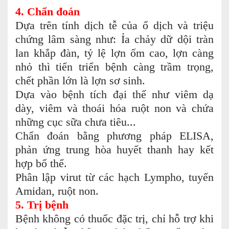
4. Chẩn đoán
Dựa trên tính dịch tễ của ổ dịch và triệu
chứng lâm sàng như: Ỉa chảy dữ dội tràn
lan khắp đàn, tỷ lệ lợn ốm cao, lợn càng
nhỏ thì tiến triển bệnh càng trầm trọng,
chết phần lớn là lợn sơ sinh.
Dựa vào bệnh tích đại thể như viêm dạ
dày, viêm và thoái hóa ruột non và chứa
những cục sữa chưa tiêu...
Chẩn đoán bằng phương pháp ELISA,
phản ứng trung hòa huyết thanh hay kết
hợp bổ thể.
Phân lập virut từ các hạch Lympho, tuyến
Amidan, ruột non.
5. Trị bệnh
Bệnh không có thuốc đặc trị, chỉ hỗ trợ khi