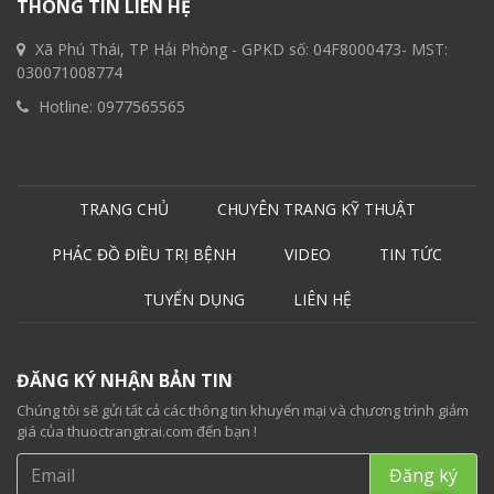
THÔNG TIN LIÊN HỆ
Xã Phú Thái, TP Hải Phòng - GPKD số: 04F8000473- MST:
030071008774
Hotline:
0977565565
TRANG CHỦ
CHUYÊN TRANG KỸ THUẬT
PHÁC ĐỒ ĐIỀU TRỊ BỆNH
VIDEO
TIN TỨC
TUYỂN DỤNG
LIÊN HỆ
ĐĂNG KÝ NHẬN BẢN TIN
Chúng tôi sẽ gửi tất cả các thông tin khuyến mại và chương trình giảm
giá của thuoctrangtrai.com đến bạn !