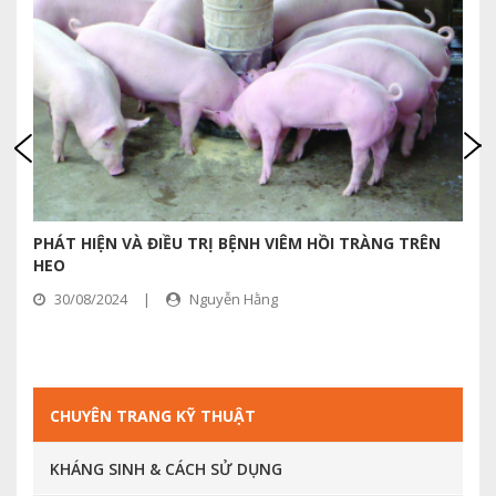
PHÁT HIỆN VÀ ĐIỀU TRỊ BỆNH VIÊM HỒI TRÀNG TRÊN
G
HEO
(
30/08/2024
|
Nguyễn Hằng
CHUYÊN TRANG KỸ THUẬT
KHÁNG SINH & CÁCH SỬ DỤNG