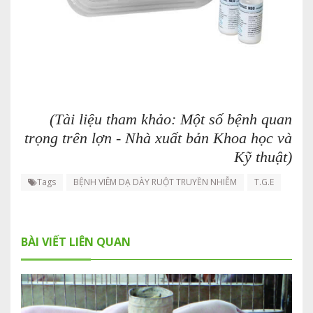
(Tài liệu tham khảo: Một số bệnh quan
trọng trên lợn - Nhà xuất bản Khoa học và
Kỹ thuật)
Tags
BỆNH VIÊM DẠ DÀY RUỘT TRUYỀN NHIỄM
T.G.E
BÀI VIẾT LIÊN QUAN