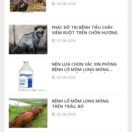
04-08-2026
PHÁC ĐỒ TRỊ BỆNH TIÊU CHẢY-
VIÊM RUỘT TRÊN CHỒN HƯƠNG
02-08-2026
NÊN LỰA CHỌN VẮC XIN PHÒNG
BỆNH LỞ MỒM LONG MÓNG
LOẠI NÀO ĐỂ CÓ HIỆU QUẢ CAO
02-08-2026
NHẤT
BỆNH LỞ MỒM LONG MÓNG
TRÊN TRÂU, BÒ
02-08-2026