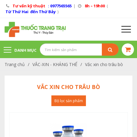
Tư vấn kỹ thuật
: 0977565565
|
8h – 19h00
(
Từ Thứ Hai đến Thứ Bảy
)
DANH MỤC
Trang chủ
/
VẮC-XIN - KHÁNG THỂ
/
Vắc xin cho trâu bò
SẢN PHẨM
VẮC XIN CHO TRÂU BÒ
Bộ lọc sản phẩm