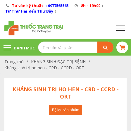
Tư vấn kỹ thuật
: 0977565565
|
8h – 19h00
(
Từ Thứ Hai đến Thứ Bảy
)
DANH MỤC
Trang chủ
/
KHÁNG SINH ĐẶC TRỊ BỆNH
/
SẢN PHẨM
Kháng sinh trị ho hen - CRD - CCRD - ORT
KHÁNG SINH TRỊ HO HEN - CRD - CCRD -
ORT
Bộ lọc sản phẩm