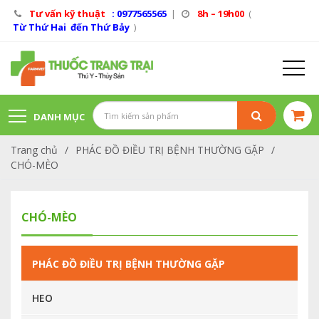
Tư vấn kỹ thuật
: 0977565565
|
8h – 19h00
(
Từ Thứ Hai đến Thứ Bảy
)
DANH MỤC
Trang chủ
/
PHÁC ĐỒ ĐIỀU TRỊ BỆNH THƯỜNG GẶP
/
SẢN PHẨM
CHÓ-MÈO
CHÓ-MÈO
PHÁC ĐỒ ĐIỀU TRỊ BỆNH THƯỜNG GẶP
HEO