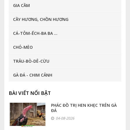
GIA CẦM
CẦY HƯƠNG, CHỒN HƯƠNG
CÁ-TÔM-ẾCH-BA BA ...
CHÓ-MÈO
TRÂU-BÒ-DÊ-CỪU
GÀ ĐÁ - CHIM CẢNH
BÀI VIẾT NỔI BẬT
PHÁC ĐỒ TRỊ HEN KHẸC TRÊN GÀ
ĐÁ
04-08-2026