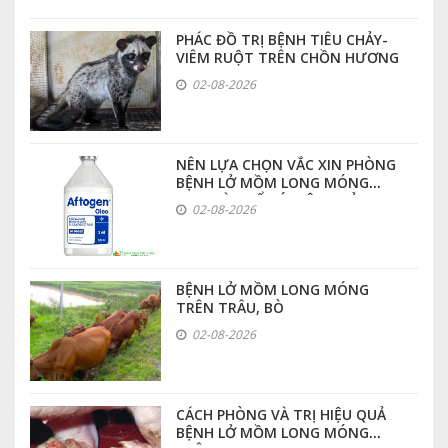
PHÁC ĐỒ TRỊ BỆNH TIÊU CHẢY-
VIÊM RUỘT TRÊN CHỒN HƯƠNG
02-08-2026
NÊN LỰA CHỌN VẮC XIN PHÒNG
BỆNH LỞ MỒM LONG MÓNG
LOẠI NÀO ĐỂ CÓ HIỆU QUẢ CAO
02-08-2026
NHẤT
BỆNH LỞ MỒM LONG MÓNG
TRÊN TRÂU, BÒ
02-08-2026
CÁCH PHÒNG VÀ TRỊ HIỆU QUẢ
BỆNH LỞ MỒM LONG MÓNG