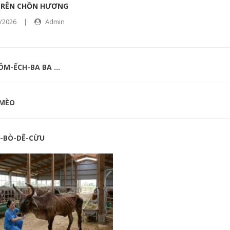
TRÊN CHỒN HƯƠNG
/2026
|
Admin
M-ẾCH-BA BA ...
MÈO
-BÒ-DÊ-CỪU