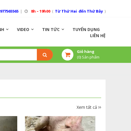
0977565565
|
8h – 19h00
(
Từ Thứ Hai đến Thứ Bảy
)
NH
VIDEO
TIN TỨC
TUYỂN DỤNG
LIÊN HỆ
Giỏ hàng
(
0
) Sản phẩm
Xem tất cả