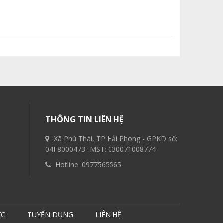
THÔNG TIN LIÊN HỆ
Xã Phú Thái, TP Hải Phòng - GPKD số:
04F8000473- MST: 030071008774
Hotline:
0977565565
ỨC
TUYỂN DỤNG
LIÊN HỆ