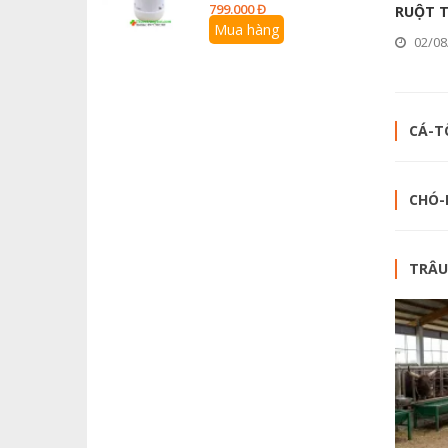
799.000 Đ
RUỘT 
Mua hàng
02/08
CÁ-TÔ
CHÓ-
TRÂU