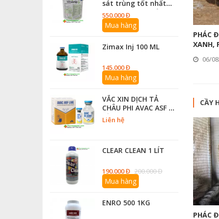
sát trùng tốt nhất
cho bệnh Dịch tả châu
550.000 Đ
DỤNG CỤ THÚ Y - CHĂN NUÔI
Phi )
Mua hàng
PHÁC Đ
XANH, 
Zimax Inj 100 ML
06/08
145.000 Đ
Mua hàng
VẮC XIN DỊCH TẢ
CẦY 
CHÂU PHI AVAC ASF 10
Liều
Liên hệ
CLEAR CLEAN 1 LÍT
190.000 Đ
200.000 Đ
Mua hàng
ENRO 500 1KG
PHÁC Đ