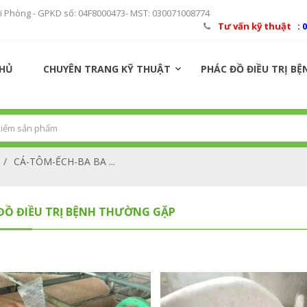
ải Phòng - GPKD số: 04F8000473- MST: 030071008774
Tư vấn kỹ thuật
: 
CHỦ
CHUYÊN TRANG KỸ THUẬT
PHÁC ĐỒ ĐIỀU TRỊ BỆ
/
CÁ-TÔM-ẾCH-BA BA ...
ĐỒ ĐIỀU TRỊ BỆNH THƯỜNG GẶP