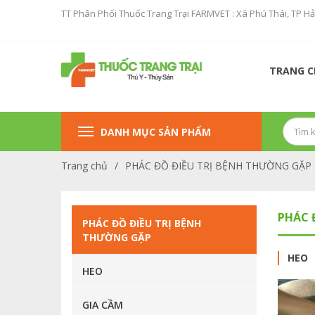
TT Phân Phối Thuốc Trang Trại FARMVET : Xã Phú Thái, TP H
TRANG 
DANH MỤC SẢN PHẨM
Trang chủ
/
PHÁC ĐỒ ĐIỀU TRỊ BỆNH THƯỜNG GẶP
PHÁC 
PHÁC ĐỒ ĐIỀU TRỊ BỆNH
THƯỜNG GẶP
SẢN PHẨM KHUYẾN MẠI
HEO
HEO
TĂCN CON CÒ ( PROCONCO )
GIA CẦM