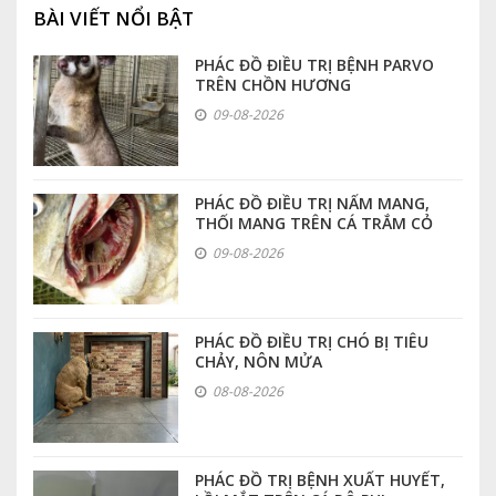
BÀI VIẾT NỔI BẬT
PHÁC ĐỒ ĐIỀU TRỊ BỆNH PARVO
TRÊN CHỒN HƯƠNG
09-08-2026
PHÁC ĐỒ ĐIỀU TRỊ NẤM MANG,
THỐI MANG TRÊN CÁ TRẮM CỎ
09-08-2026
PHÁC ĐỒ ĐIỀU TRỊ CHÓ BỊ TIÊU
CHẢY, NÔN MỬA
08-08-2026
PHÁC ĐỒ TRỊ BỆNH XUẤT HUYẾT,