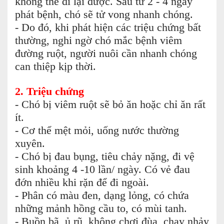
không thể đi lại được. Sau từ 2 - 4 ngày
phát bệnh, chó sẽ tử vong nhanh chóng.
- Do đó, khi phát hiện các triệu chứng bất
thường, nghi ngờ chó mắc bệnh viêm
đường ruột, người nuôi cần nhanh chóng
can thiệp kịp thời.
2.
Triệu chứng
- Chó bị viêm ruột sẽ bỏ ăn hoặc chỉ ăn rất
ít.
- Cơ thể mệt mỏi, uống nước thường
xuyên.
- Chó bị đau bụng, tiêu chảy nặng, đi vệ
sinh khoảng 4 -10 lần/ ngày. Có vẻ đau
đớn nhiều khi rặn để đi ngoài.
- Phân có màu đen, dạng lỏng, có chứa
những mảnh hồng cầu to, có mùi tanh.
- Buồn bã, ủ rũ, không chơi đùa, chạy nhảy