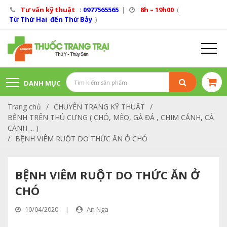
Tư vấn kỹ thuật
: 0977565565
|
8h – 19h00
(
Từ Thứ Hai đến Thứ Bảy
)
DANH MỤC
Trang chủ
/
CHUYÊN TRANG KỸ THUẬT
/
SẢN PHẨM
BỆNH TRÊN THÚ CƯNG ( CHÓ, MÈO, GÀ ĐÁ , CHIM CẢNH, CÁ
CẢNH ... )
/
BỆNH VIÊM RUỘT DO THỨC ĂN Ở CHÓ
BỆNH VIÊM RUỘT DO THỨC ĂN Ở
CHÓ
10/04/2020
|
An Nga