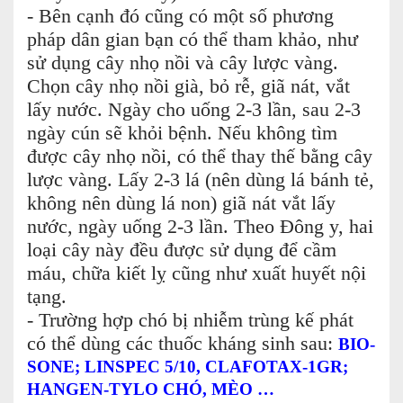
- Bên cạnh đó cũng có một số phương
pháp dân gian bạn có thể tham khảo, như
sử dụng cây nhọ nồi và cây lược vàng.
Chọn cây nhọ nồi già, bỏ rễ, giã nát, vắt
lấy nước. Ngày cho uống 2-3 lần, sau 2-3
ngày cún sẽ khỏi bệnh. Nếu không tìm
được cây nhọ nồi, có thể thay thế bằng cây
lược vàng. Lấy 2-3 lá (nên dùng lá bánh tẻ,
không nên dùng lá non) giã nát vắt lấy
nước, ngày uống 2-3 lần. Theo Đông y, hai
loại cây này đều được sử dụng để cầm
máu, chữa kiết lỵ cũng như xuất huyết nội
tạng.
- Trường hợp chó bị nhiễm trùng kế phát
có thể dùng các thuốc kháng sinh sau:
BIO-
SONE; LINSPEC 5/10, CLAFOTAX-1GR;
HANGEN-TYLO CHÓ, MÈO …