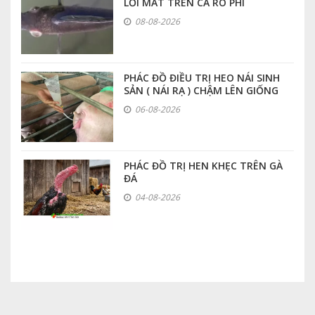
LỒI MẮT TRÊN CÁ RÔ PHI
08-08-2026
PHÁC ĐỒ ĐIỀU TRỊ HEO NÁI SINH
SẢN ( NÁI RẠ ) CHẬM LÊN GIỐNG
06-08-2026
PHÁC ĐỒ TRỊ HEN KHẸC TRÊN GÀ
ĐÁ
04-08-2026