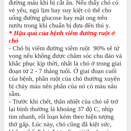
đường máu khi bị cắt ăn. Nếu thấy chó có
vẻ yếu, ngủ lịm hay suy kiệt có thể cho
uống đường glucose hay mật ong trên
nướu trong khi chuẩn bị đưa đến thú y.
* Hậ
u quả của bệnh viêm đường ruột ở
chó
- Chó bị viêm đường viêm ruột 90% sẽ tử
vong nếu không được chăm sóc chu đáo và
khắc phục kịp thời, nhất là chó ở trong giai
đoạn từ 2 - 7 tháng tuổi. Ở giai đoạn cuối
của bệnh, phần ruột của chó thường xuyên
bị chảy máu nên phân của nó có màu nâu
sẫm.
- Trước khi chết, thân nhiệt của chó sẽ trở
lại bình thường là khoảng 37 độ C, nhịp
tim nhanh, rối loạn kèm theo hiện tượng
thở gấp. Lúc này, chó cũng đã kiệt sức,