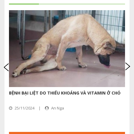
BỆNH BẠI LIỆT DO THIẾU KHOÁNG VÀ VITAMIN Ở CHÓ
B
25/11/2024
|
An Nga