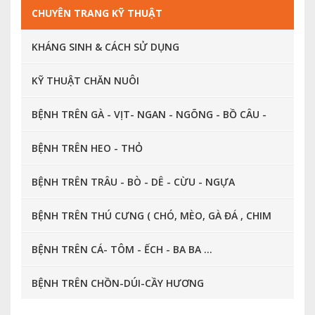
CHUYÊN TRANG KỸ THUẬT
KHÁNG SINH & CÁCH SỬ DỤNG
KỸ THUẬT CHĂN NUÔI
BỆNH TRÊN GÀ - VỊT- NGAN - NGÕNG - BỒ CÂU -
CHIM CÚT ...
BỆNH TRÊN HEO - THỎ
BỆNH TRÊN TRÂU - BÒ - DÊ - CỪU - NGỰA
BỆNH TRÊN THÚ CƯNG ( CHÓ, MÈO, GÀ ĐÁ , CHIM
CẢNH, CÁ CẢNH ... )
BỆNH TRÊN CÁ- TÔM - ẾCH - BA BA ...
BỆNH TRÊN CHỒN-DÚI-CẦY HƯƠNG