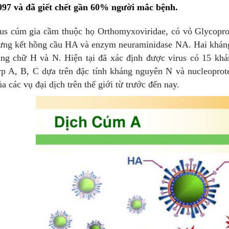
97 và đã giết chết gần 60% người mắc bệnh.
cúm gia cầm thuộc họ Orthomyxoviridae, có vỏ Glycoprote
ưng kết hồng cầu HA và enzym neuraminidase NA. Hai kháng 
ằng chữ H và N. Hiện tại đã xác định được virus có 15 kh
ýp A, B, C dựa trên đặc tính kháng nguyên N và nucleoprot
a các vụ đại dịch trên thế giới từ trước đến nay.