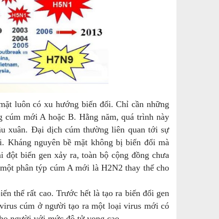
ặt luôn có xu hướng biến đổi. Chỉ cần những
úng cúm mới A hoặc B. Hằng năm, quá trình này
ầu xuân. Đại dịch cúm thường liên quan tới sự
ới. Kháng nguyên bề mặt không bị biến đổi mà
i đột biến gen xảy ra, toàn bộ cộng đồng chưa
, một phân týp cúm A mới là H2N2 thay thế cho
 thể rất cao. Trước hết là tạo ra biến đổi gen
virus cúm ở người tạo ra một loại virus mới có
 cho người với mức độ tử vong cao.