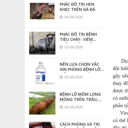
PHÁC ĐỒ TRỊ HEN
KHẸC TRÊN GÀ ĐÁ
DỤNG CỤ THÚ Y - CHĂN NUÔI
04-08-2026
PHÁC ĐỒ TRỊ BỆNH
TIÊU CHẢY- VIÊM
RUỘT TRÊN CHỒN
02-08-2026
HƯƠNG
Dịch c
NÊN LỰA CHỌN VẮC
đột bi
XIN PHÒNG BỆNH LỞ
MỒM LONG MÓNG
gây nê
02-08-2026
LOẠI NÀO ĐỂ CÓ HIỆU
thay đ
QUẢ CAO NHẤT
được t
BỆNH LỞ MỒM LONG
có miễ
MÓNG TRÊN TRÂU,
BÒ
phân t
02-08-2026
Virus H
có thể 
CÁCH PHÒNG VÀ TRỊ
đầy đủ 