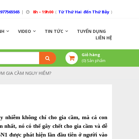
0977565565
|
8h – 19h00
(
Từ Thứ Hai đến Thứ Bảy
)
NH
VIDEO
TIN TỨC
TUYỂN DỤNG
LIÊN HỆ
Giỏ hàng
(
0
) Sản phẩm
ÚM GIA CẦM NGUY HIỂM?
ây nhiễm không chỉ cho gia cầm, mà cả con
 nhất, nó có thể gây chết cho gia cầm và dễ
N1 được phát hiện lần đầu tiên ở người vào