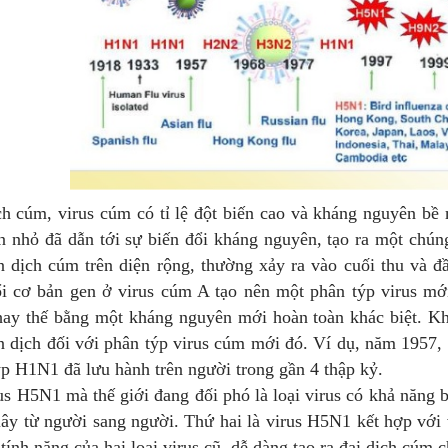
úm, virus cúm có tỉ lệ đột biến cao và kháng nguyên bề m
ến nhỏ đã dẫn tới sự biến đổi kháng nguyên, tạo ra một ch
n dịch cúm trên diện rộng, thường xảy ra vào cuối thu và đ
ổi cơ bản gen ở virus cúm A tạo nên một phân týp virus m
hay thế bằng một kháng nguyên mới hoàn toàn khác biệt. Kh
n dịch đối với phân týp virus cúm mới đó. Ví dụ, năm 1957
ýp H1N1 đã lưu hành trên người trong gần 4 thập kỷ.
5N1 mà thế giới đang đối phó là loại virus có khả năng biến
lây từ người sang người. Thứ hai là virus H5N1 kết hợp với 
tính năng của hai loại virus cũ, dễ dàng tạo ra đại dịch cúm