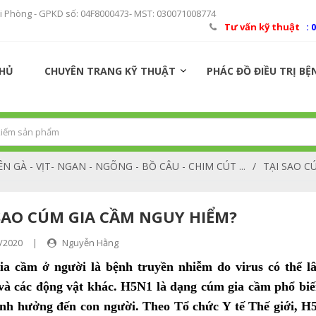
ải Phòng - GPKD số: 04F8000473- MST: 030071008774
Tư vấn kỹ thuật
: 
CHỦ
CHUYÊN TRANG KỸ THUẬT
PHÁC ĐỒ ĐIỀU TRỊ BỆ
N GÀ - VỊT- NGAN - NGÕNG - BỒ CÂU - CHIM CÚT ...
/
TẠI SAO C
SAO CÚM GIA CẦM NGUY HIỂM?
/2020
|
Nguyễn Hằng
a cầm ở người là bệnh truyền nhiễm do virus có thể l
và các động vật khác. H5N1 là dạng cúm gia cầm phổ biến
nh hưởng đến con người. Theo Tổ chức Y tế Thế giới, H5