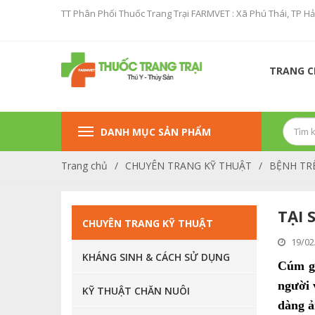
TT Phân Phối Thuốc Trang Trại FARMVET : Xã Phú Thái, TP H
TRANG 
DANH MỤC SẢN PHẨM
Trang chủ
/
CHUYÊN TRANG KỸ THUẬT
/
BỆNH TRÊ
TẠI 
CHUYÊN TRANG KỸ THUẬT
19/02
SẢN PHẨM KHUYẾN MẠI
KHÁNG SINH & CÁCH SỬ DỤNG
Cúm gi
TĂCN CON CÒ ( PROCONCO )
người 
KỸ THUẬT CHĂN NUÔI
dàng ả