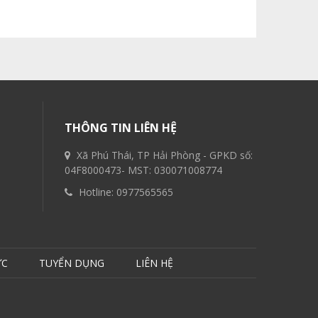
THÔNG TIN LIÊN HỆ
Xã Phú Thái, TP Hải Phòng - GPKD số:
04F8000473- MST: 030071008774
Hotline:
0977565565
ỨC
TUYỂN DỤNG
LIÊN HỆ