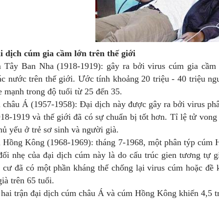
i dịch cúm gia cầm lớn trên thế giới
 Tây Ban Nha (1918-1919): gây ra bởi virus cúm gia cầm 
c nước trên thế giới. Ước tính khoảng 20 triệu - 40 triệu ng
 mạnh trong độ tuổi từ 25 đến 35.
 châu Á (1957-1958): Đại dịch này được gây ra bởi virus phâ
8-1919 và thế giới đã có sự chuẩn bị tốt hơn. Tỉ lệ tử vong
ủ yếu ở trẻ sơ sinh và người già.
 Hồng Kông (1968-1969): tháng 7-1968, một phân týp cúm H3
đối nhẹ của đại dịch cúm này là do cấu trúc gien tương tự
n cư đã có một phần kháng thể chống lại virus cúm hoặc đề
ià trên 65 tuổi.
 trận đại dịch cúm châu Á và cúm Hồng Kông khiến 4,5 tri