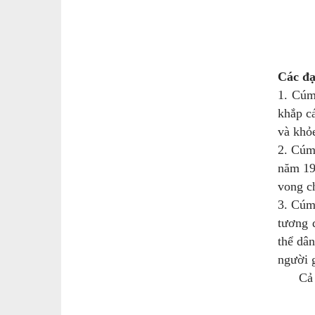
Các đạ
1. Cúm
khắp cá
và khỏe
2. Cúm
năm 191
vong ch
3. Cúm
tương 
thể dâ
người g
Cả hai