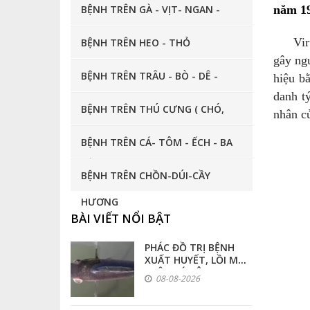
KHÁNG SINH ĐẶC TRỊ BỆNH
BỆNH TRÊN GÀ - VỊT- NGAN -
năm 19
THUỐC BỔ -TĂNG TRỌNG -TĂNG SỨC ĐỀ KHÁNG
NGÕNG - BỒ CÂU - CHIM CÚT ...
Virus 
BỆNH TRÊN HEO - THỎ
gây ng
THUỐC SÁT TRÙNG CHUỒNG TRẠI - NƯỚC UỐNG
BỆNH TRÊN TRÂU - BÒ - DÊ -
hiệu b
THUỐC TRỊ GIUN, SÁN, NẤM, VE, GHẺ, RẬN,RUỒI, MUỖI...
danh t
CỪU - NGỰA
BỆNH TRÊN THÚ CƯNG ( CHÓ,
nhân củ
THUỐC HỖ TRỢ ĐIỀU TRỊ: GIẢM ĐAU -HẠ SỐT-TIÊU VIÊM ...
MÈO, GÀ ĐÁ , CHIM CẢNH, CÁ
BỆNH TRÊN CÁ- TÔM - ẾCH - BA
THUỐC HỖ TRỢ SINH SẢN
CẢNH ... )
BA ...
BỆNH TRÊN CHỒN-DÚI-CẦY
THUỐC GIẢI ĐỘC GAN THẬN
HƯƠNG
THUỐC CHO GÀ ĐÁ - CHIM CẢNH
BÀI VIẾT NỔI BẬT
THUỐC TRỊ BỆNH CHÓ MÈO CẦY, CHỒN HƯƠNG, THỎ, DÚI ...
PHÁC ĐỒ TRỊ BỆNH
XUẤT HUYẾT, LỒI MẮT
TRÊN CÁ RÔ PHI
THUỐC THỦY SẢN
08-08-2026
VẮC-XIN - KHÁNG THỂ