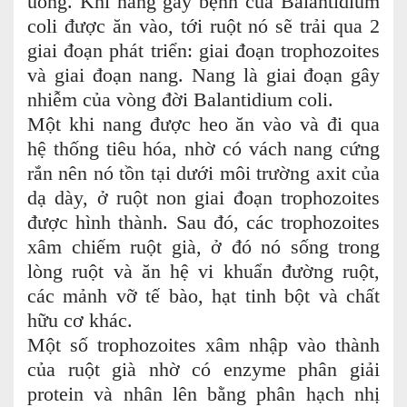
uống. Khi nang gây bệnh của Balantidium
coli được ăn vào, tới ruột nó sẽ trải qua 2
giai đoạn phát triển: giai đoạn trophozoites
và giai đoạn nang. Nang là giai đoạn gây
nhiễm của vòng đời Balantidium coli.
Một khi nang được heo ăn vào và đi qua
hệ thống tiêu hóa, nhờ có vách nang cứng
rắn nên nó tồn tại dưới môi trường axit của
dạ dày, ở ruột non giai đoạn trophozoites
được hình thành. Sau đó, các trophozoites
xâm chiếm ruột già, ở đó nó sống trong
lòng ruột và ăn hệ vi khuẩn đường ruột,
các mảnh vỡ tế bào, hạt tinh bột và chất
hữu cơ khác.
Một số trophozoites xâm nhập vào thành
của ruột già nhờ có enzyme phân giải
protein và nhân lên bằng phân hạch nhị