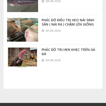
08-08-2026
PHÁC ĐỒ ĐIỀU TRỊ HEO NÁI SINH
SẢN ( NÁI RẠ ) CHẬM LÊN GIỐNG
06-08-2026
PHÁC ĐỒ TRỊ HEN KHẸC TRÊN GÀ
ĐÁ
04-08-2026