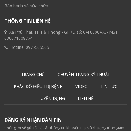
Bảo hành và sửa chữa
THÔNG TIN LIÊN HỆ
Xã Phú Thái, TP Hải Phòng - GPKD số: 04F8000473- MST:
030071008774
Hotline:
0977565565
TRANG CHỦ
CHUYÊN TRANG KỸ THUẬT
PHÁC ĐỒ ĐIỀU TRỊ BỆNH
VIDEO
TIN TỨC
TUYỂN DỤNG
LIÊN HỆ
ĐĂNG KÝ NHẬN BẢN TIN
Chúng tôi sẽ gửi tất cả các thông tin khuyến mại và chương trình giảm