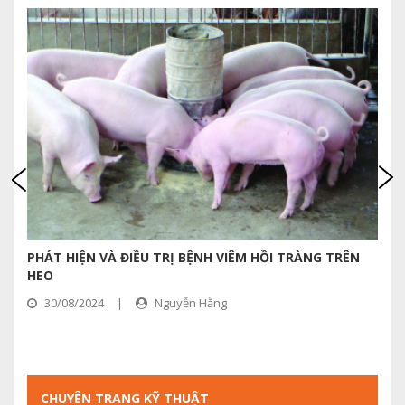
PHÁT HIỆN VÀ ĐIỀU TRỊ BỆNH VIÊM HỒI TRÀNG TRÊN
G
HEO
(
30/08/2024
|
Nguyễn Hằng
CHUYÊN TRANG KỸ THUẬT