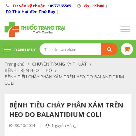
Tư vấn kỹ thuật
: 0977565565
|
8h – 19h00
(
Từ Thứ Hai đến Thứ Bảy
)
DANH MỤC
Trang chủ
/
CHUYÊN TRANG KỸ THUẬT
/
SẢN PHẨM
BỆNH TRÊN HEO - THỎ
/
BỆNH TIÊU CHẢY PHÂN XÁM TRÊN HEO DO BALANTIDIUM
COLI
BỆNH TIÊU CHẢY PHÂN XÁM TRÊN
HEO DO BALANTIDIUM COLI
30/10/2024
|
Nguyễn Hằng