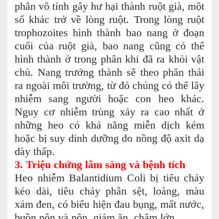
phân vô tính gây hư hại thành ruột già, một
số khác trở về lòng ruột. Trong lòng ruột
trophozoites hình thành bao nang ở đoạn
cuối của ruột già, bao nang cũng có thể
hình thành ở trong phân khi đã ra khỏi vật
chủ. Nang trưởng thành sẽ theo phân thải
ra ngoài môi trường, từ đó chúng có thể lây
nhiễm sang người hoặc con heo khác.
Nguy cơ nhiễm trùng xảy ra cao nhất ở
những heo có khả năng miễn dịch kém
hoặc bị suy dinh dưỡng do nồng độ axit dạ
dày thấp.
3.
Triệu chứng lâm sàng và bệnh tích
Heo nhiễm Balantidium Coli bị tiêu chảy
kéo dài, tiêu chảy phân sệt, loảng, màu
xám đen, có biểu hiện đau bụng, mất nước,
buồn nôn và nôn, giảm ăn, chậm lớn.