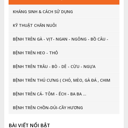
KHÁNG SINH & CÁCH SỬ DỤNG
KỸ THUẬT CHĂN NUÔI
BỆNH TRÊN GÀ - VỊT- NGAN - NGÕNG - BỒ CÂU -
CHIM CÚT ...
BỆNH TRÊN HEO - THỎ
BỆNH TRÊN TRÂU - BÒ - DÊ - CỪU - NGỰA
BỆNH TRÊN THÚ CƯNG ( CHÓ, MÈO, GÀ ĐÁ , CHIM
CẢNH, CÁ CẢNH ... )
BỆNH TRÊN CÁ- TÔM - ẾCH - BA BA ...
BỆNH TRÊN CHỒN-DÚI-CẦY HƯƠNG
BÀI VIẾT NỔI BẬT