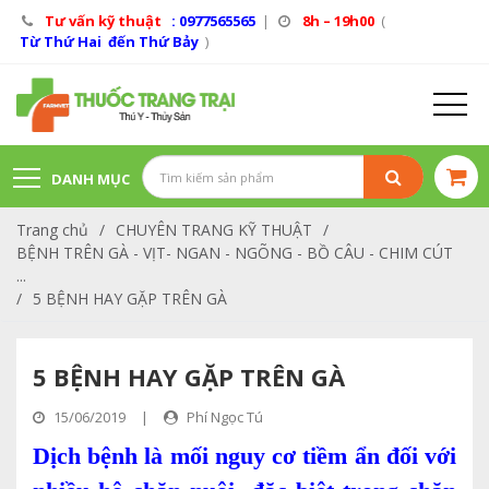
Tư vấn kỹ thuật
: 0977565565
|
8h – 19h00
(
Từ Thứ Hai đến Thứ Bảy
)
DANH MỤC
Trang chủ
/
CHUYÊN TRANG KỸ THUẬT
/
SẢN PHẨM
BỆNH TRÊN GÀ - VỊT- NGAN - NGÕNG - BỒ CÂU - CHIM CÚT
...
/
5 BỆNH HAY GẶP TRÊN GÀ
5 BỆNH HAY GẶP TRÊN GÀ
15/06/2019
|
Phí Ngọc Tú
Dịch bệnh là mối nguy cơ tiềm ẩn đối với