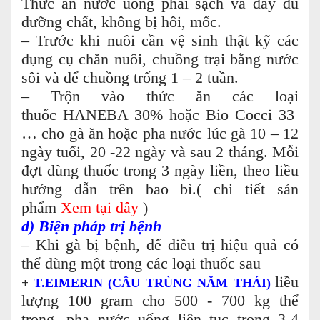
Thức ăn nước uống phải sạch và đầy đủ
dưỡng chất, không bị hôi, mốc.
– Trước khi nuôi cần vệ sinh thật kỹ các
dụng cụ chăn nuôi, chuồng trại bằng nước
sôi và để chuồng trống 1 – 2 tuần.
– Trộn vào thức ăn các loại
thuốc HANEBA 30% hoặc Bio Cocci 33
… cho gà ăn hoặc pha nước lúc gà 10 – 12
ngày tuổi, 20 -22 ngày và sau 2 tháng. Mỗi
đợt dùng thuốc trong 3 ngày liền, theo liều
hướng dẫn trên bao bì.( chi tiết sản
phẩm
Xem tại đây
)
d) Biện pháp trị bệnh
– Khi gà bị bệnh, để điều trị hiệu quả có
thể dùng một trong các loại thuốc sau
liều
+
T.EIMERIN (CẦU TRÙNG NĂM THÁI)
lượng 100 gram cho 500 - 700 kg thể
trọng, pha nước uống liên tục trong 3-4