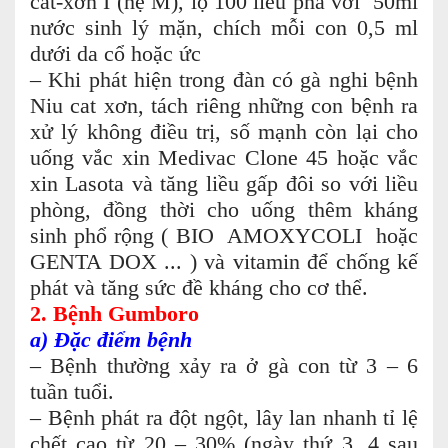
cát-xơn I (hệ M), lọ 100 liều pha với 50ml
nước sinh lý mặn, chích mỗi con 0,5 ml
dưới da cổ hoặc ức
– Khi phát hiện trong đàn có gà nghi bệnh
Niu cat xơn, tách riêng những con bệnh ra
xử lý không điều trị, số mạnh còn lại cho
uống vắc xin Medivac Clone 45 hoặc vắc
xin Lasota và tăng liều gấp đôi so với liều
phòng, đồng thời cho uống thêm kháng
sinh phổ rộng ( BIO AMOXYCOLI hoặc
GENTA DOX ... ) và vitamin để chống kế
phát và tăng sức đề kháng cho cơ thể.
2. Bệnh Gumboro
a) Đặc điểm bệnh
– Bệnh thường xảy ra ở gà con từ 3 – 6
tuần tuổi.
– Bệnh phát ra đột ngột, lây lan nhanh tỉ lệ
chết cao từ 20 – 30% (ngày thứ 3, 4 sau