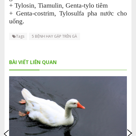
+ Tylosin, Tiamulin, Genta-tylo tiêm
+ Genta-costrim, Tylosulfa pha nước cho
uống.
Tags
5 BỆNH HAY GẶP TRÊN GÀ
BÀI VIẾT LIÊN QUAN