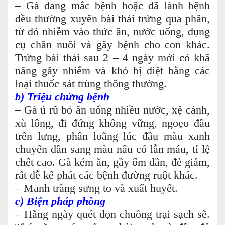
– Gà đang mắc bệnh hoặc đã lành bệnh
đều thường xuyên bài thải trứng qua phân,
từ đó nhiễm vào thức ăn, nước uống, dụng
cụ chăn nuôi và gây bệnh cho con khác.
Trứng bài thải sau 2 – 4 ngày mới có khã
năng gây nhiễm và khó bị diệt bằng các
loại thuốc sát trùng thông thường.
b) Triệu chứng bệnh
– Gà ủ rũ bỏ ăn uống nhiều nước, xệ cánh,
xù lông, đi đứng không vững, ngoẹo đầu
trên lưng, phân loãng lúc đầu màu xanh
chuyển dần sang màu nâu có lẫn máu, tỉ lệ
chết cao. Gà kém ăn, gầy ốm dần, đẻ giảm,
rất dễ kế phát các bệnh đường ruột khác.
– Manh tràng sưng to và xuất huyết.
c) Biện pháp phòng
– Hằng ngày quét dọn chuồng trại sạch sẽ.