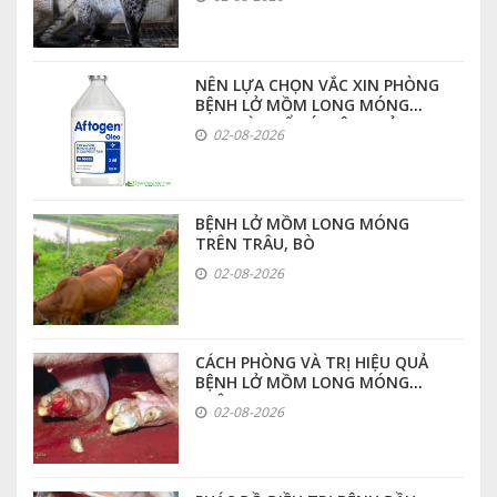
NÊN LỰA CHỌN VẮC XIN PHÒNG
BỆNH LỞ MỒM LONG MÓNG
LOẠI NÀO ĐỂ CÓ HIỆU QUẢ CAO
02-08-2026
NHẤT
BỆNH LỞ MỒM LONG MÓNG
TRÊN TRÂU, BÒ
02-08-2026
CÁCH PHÒNG VÀ TRỊ HIỆU QUẢ
BỆNH LỞ MỒM LONG MÓNG
TRÊN HEO
02-08-2026