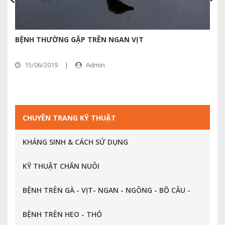
BỆNH THƯỜNG GẶP TRÊN NGAN VỊT
B
15/06/2019
|
Admin
CHUYÊN TRANG KỸ THUẬT
KHÁNG SINH & CÁCH SỬ DỤNG
KỸ THUẬT CHĂN NUÔI
BỆNH TRÊN GÀ - VỊT- NGAN - NGÕNG - BỒ CÂU -
CHIM CÚT ...
BỆNH TRÊN HEO - THỎ