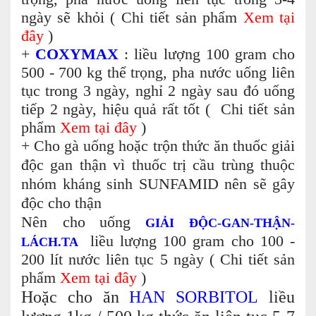
ngày sẽ khỏi ( Chi tiết sản phẩm
Xem tại
đây
)
+
COXYMAX
: liều lượng 100 gram cho
500 - 700 kg thể trọng, pha nước uống liên
tục trong 3 ngày, nghỉ 2 ngày sau đó uống
tiếp 2 ngày, hiệu quả rất tốt ( Chi tiết sản
phẩm
Xem tại đây
)
+ Cho gà uống hoặc trộn thức ăn thuốc giải
độc gan thận vì thuốc trị cầu trùng thuộc
nhóm kháng sinh SUNFAMID nên sẽ gây
độc cho thận
Nên cho
uống
GIẢI ĐỘC-GAN-THẬN-
liều lượng 100 gram cho 100 -
LÁCH.TA
200 lít nước liên tục 5 ngày (
Chi tiết sản
phẩm
Xem tại đây
)
Hoặc cho ăn
HAN SORBITOL
liều