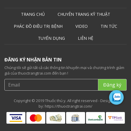
TRANG CHỦ
CHUYÊN TRANG KỸ THUẬT
PHÁC ĐỒ ĐIỀU TRỊ BỆNH
VIDEO
TIN TỨC
TUYỂN DỤNG
LIÊN HỆ
ĐĂNG KÝ NHẬN BẢN TIN
Chúng tôi sẽ gửi tất cả các thông tin khuyến mại và chương trình giảm
giá của thuoctrangtrai.com đến bạn !
Copyright © 2019 Thuốc thú y. All right reserved - Designed
by:
https://thuoctrangtrai.com/