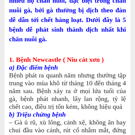
nhiều hộ chăn nuôi, đặc biệt trong chăn
nuôi gà, bởi gà thường bị dịch theo đàn
dễ dẫn tới chết hàng loạt. Dưới đây là 5
bệnh dễ phát sinh thành dịch nhất khi
chăn nuôi gà.
1. Bệnh Newcastle ( Niu cát xơn )
a) Đặc điểm bệnh
Bệnh phát ra quanh năm nhưng thường tập
trung vào mùa khô từ tháng 10 đến tháng 4
năm sau. Bệnh xảy ra ở mọi lứa tuổi của
gà, bệnh phát nhanh, lây lan rộng, tỷ lệ
chết cao, điều trị tốn kém, không hiệu quả
b) Triệu chứng bệnh
– Gà ủ rũ, xù lông, cánh xệ, không ăn hay
chui đầu vào cánh, rút cổ nhắm mắt, đứng