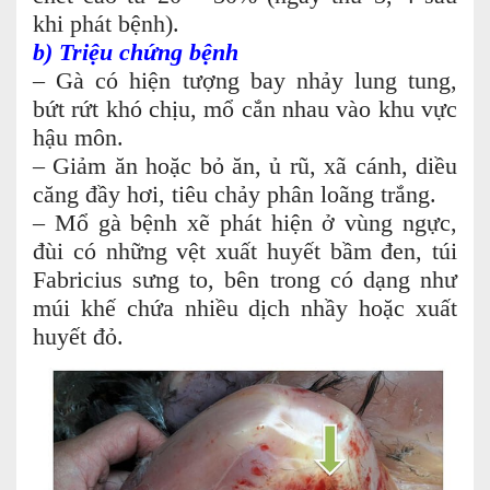
khi phát bệnh).
b) Triệu chứng bệnh
– Gà có hiện tượng bay nhảy lung tung,
bứt rứt khó chịu, mổ cắn nhau vào khu vực
hậu môn.
– Giảm ăn hoặc bỏ ăn, ủ rũ, xã cánh, diều
căng đầy hơi, tiêu chảy phân loãng trắng.
– Mổ gà bệnh xẽ phát hiện ở vùng ngực,
đùi có những vệt xuất huyết bầm đen, túi
Fabricius sưng to, bên trong có dạng như
múi khế chứa nhiều dịch nhầy hoặc xuất
huyết đỏ.