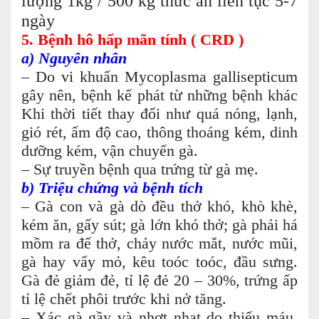
lượng 1kg / 500 kg thức ăn liên tục 5-7
ngày
5. Bệnh hô hấp mãn tính ( CRD )
a) Nguyên nhân
– Do vi khuẩn Mycoplasma gallisepticum
gây nên, bệnh kế phát từ những bệnh khác
Khi thời tiết thay đổi như quá nóng, lạnh,
gió rét, ẩm độ cao, thông thoáng kém, dinh
dưỡng kém, vận chuyển gà.
– Sự truyền bệnh qua trứng từ gà mẹ.
b) Triệu chứng và bệnh tích
– Gà con và gà dò đều thở khó, khò khè,
kém ăn, gấy sút; gà lớn khó thở; gà phải há
mồm ra để thở, chảy nước mắt, nước mũi,
gà hay vẩy mỏ, kêu toóc toóc, đầu sưng.
Gà đẻ giảm đẻ, tỉ lệ đẻ 20 – 30%, trứng ấp
tỉ lệ chết phôi trước khi nở tăng.
– Xác gà gầy và nhợt nhạt do thiếu máu,