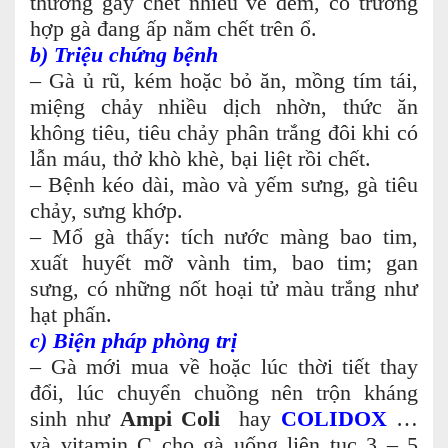
thường gây chết nhiều về đêm, có trường
hợp gà đang ấp nằm chết trên ổ.
b) Triệu chứng bệnh
– Gà ủ rũ, kém hoặc bỏ ăn, mồng tím tái,
miệng chảy nhiều dịch nhờn, thức ăn
không tiêu, tiêu chảy phân trắng đôi khi có
lẫn máu, thở khò khè, bại liệt rồi chết.
– Bệnh kéo dài, mào và yếm sưng, gà tiêu
chảy, sưng khớp.
– Mổ gà thấy: tích nước màng bao tim,
xuất huyết mỡ vành tim, bao tim; gan
sưng, có những nốt hoại tử màu trắng như
hạt phấn.
c) Biện pháp phòng trị
– Gà mới mua về hoặc lúc thời tiết thay
đổi, lúc chuyển chuồng nên trộn kháng
sinh như
Ampi Coli
hay
COLIDOX
…
và vitamin C cho gà uống liên tục 3 – 5