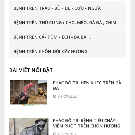
BỆNH TRÊN TRÂU - BÒ - DÊ - CỪU - NGỰA
BỆNH TRÊN THÚ CƯNG ( CHÓ, MÈO, GÀ ĐÁ , CHIM
CẢNH, CÁ CẢNH ... )
BỆNH TRÊN CÁ- TÔM - ẾCH - BA BA ...
BỆNH TRÊN CHỒN-DÚI-CẦY HƯƠNG
BÀI VIẾT NỔI BẬT
PHÁC ĐỒ TRỊ HEN KHẸC TRÊN GÀ
ĐÁ
04-08-2026
PHÁC ĐỒ TRỊ BỆNH TIÊU CHẢY-
VIÊM RUỘT TRÊN CHỒN HƯƠNG
02-08-2026