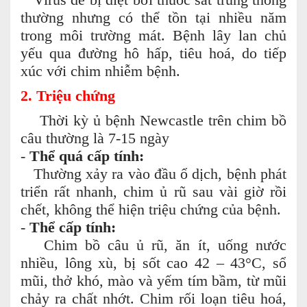
Virus dễ bị diệt bởi thuốc sát trùng thông
thường nhưng có thể tồn tại nhiều năm
trong môi trường mát. Bệnh lây lan chủ
yếu qua đường hô hấp, tiêu hoá, do tiếp
xúc với chim nhiễm bệnh.
2. Triệu chứng
Thời kỳ ủ bệnh Newcastle trên chim bồ
câu thường là 7-15 ngày
-
Thể quá cấp tính:
Thường xảy ra vào đầu ổ dịch, bệnh phát
triển rất nhanh, chim ủ rũ sau vài giờ rồi
chết, không thể hiện triệu chứng của bệnh.
-
Thể cấp tính:
Chim bồ câu ủ rũ, ăn ít, uống nước
nhiều, lông xù, bị sốt cao 42 – 43°C, sổ
mũi, thở khó, mào và yếm tím bầm, từ mũi
chảy ra chất nhớt. Chim rối loạn tiêu hoá,