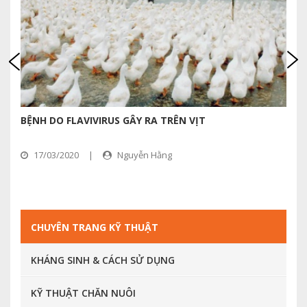
BỆNH DO FLAVIVIRUS GÂY RA TRÊN VỊT
T
17/03/2020
|
Nguyễn Hằng
CHUYÊN TRANG KỸ THUẬT
KHÁNG SINH & CÁCH SỬ DỤNG
KỸ THUẬT CHĂN NUÔI