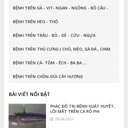
BỆNH TRÊN GÀ - VỊT- NGAN - NGÕNG - BỒ CÂU -
CHIM CÚT ...
BỆNH TRÊN HEO - THỎ
BỆNH TRÊN TRÂU - BÒ - DÊ - CỪU - NGỰA
BỆNH TRÊN THÚ CƯNG ( CHÓ, MÈO, GÀ ĐÁ , CHIM
CẢNH, CÁ CẢNH ... )
BỆNH TRÊN CÁ- TÔM - ẾCH - BA BA ...
BỆNH TRÊN CHỒN-DÚI-CẦY HƯƠNG
BÀI VIẾT NỔI BẬT
PHÁC ĐỒ TRỊ BỆNH XUẤT HUYẾT,
LỒI MẮT TRÊN CÁ RÔ PHI
08-08-2026