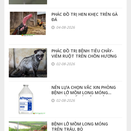
PHÁC ĐỒ TRỊ HEN KHẸC TRÊN GÀ
ĐÁ
04-08-2026
PHÁC ĐỒ TRỊ BỆNH TIÊU CHẢY-
VIÊM RUỘT TRÊN CHỒN HƯƠNG
02-08-2026
NÊN LỰA CHỌN VẮC XIN PHÒNG
BỆNH LỞ MỒM LONG MÓNG
LOẠI NÀO ĐỂ CÓ HIỆU QUẢ CAO
02-08-2026
NHẤT
BỆNH LỞ MỒM LONG MÓNG
TRÊN TRÂU, BÒ