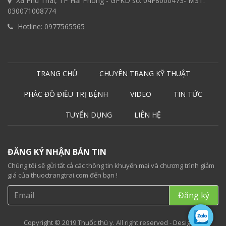
Xã Phú Thái, TP Hải Phòng - GPKD số: 04F8000473- MST:
030071008774
Hotline:
0977565565
TRANG CHỦ
CHUYÊN TRANG KỸ THUẬT
PHÁC ĐỒ ĐIỀU TRỊ BỆNH
VIDEO
TIN TỨC
TUYỂN DỤNG
LIÊN HỆ
ĐĂNG KÝ NHẬN BẢN TIN
Chúng tôi sẽ gửi tất cả các thông tin khuyến mại và chương trình giảm
giá của thuoctrangtrai.com đến bạn !
Copyright © 2019 Thuốc thú y. All right reserved - Designed