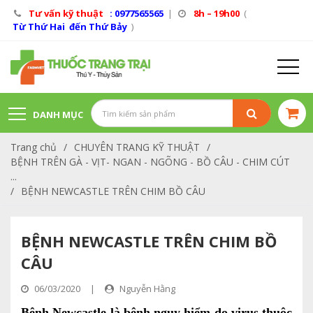
Tư vấn kỹ thuật
: 0977565565
|
8h – 19h00
(
Từ Thứ Hai đến Thứ Bảy
)
DANH MỤC
Trang chủ
/
CHUYÊN TRANG KỸ THUẬT
/
SẢN PHẨM
BỆNH TRÊN GÀ - VỊT- NGAN - NGÕNG - BỒ CÂU - CHIM CÚT
...
/
BỆNH NEWCASTLE TRÊN CHIM BỒ CÂU
BỆNH NEWCASTLE TRÊN CHIM BỒ
CÂU
06/03/2020
|
Nguyễn Hằng
Bệnh Newcastle là bệnh nguy hiểm do virus thuộc