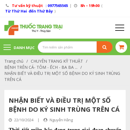
Tư vấn kỹ thuật
: 0977565565
|
8h – 19h00
(
Từ Thứ Hai đến Thứ Bảy
)
DANH MỤC
Trang chủ
/
CHUYÊN TRANG KỸ THUẬT
/
SẢN PHẨM
BỆNH TRÊN CÁ- TÔM - ẾCH - BA BA ...
/
NHẬN BIẾT VÀ ĐIỀU TRỊ MỘT SỐ BỆNH DO KÝ SINH TRÙNG
TRÊN CÁ
NHẬN BIẾT VÀ ĐIỀU TRỊ MỘT SỐ
BỆNH DO KÝ SINH TRÙNG TRÊN CÁ
22/10/2024
|
Nguyễn Hằng
Thời tiết miền bắc đang trong giai đoạn chuyển