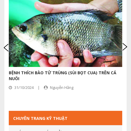
BỆNH THÍCH BÀO TỬ TRÙNG (SÙI BỌT CUA) TRÊN CÁ
N
NUÔI
31/10/2024
|
Nguyễn Hằng
CHUYÊN TRANG KỸ THUẬT