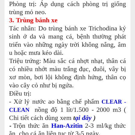
Phòng trị: Áp dụng cách phòng trị giống
trùng mỏ neo.
3. Trùng bánh xe
Tác nhân: Do trùng bánh xe Trichodina ký
sinh ở da và mang cá, bệnh thường phát
triển vào những ngày trời không nắng, âm
u hoặc mưa kéo dài.
Triệu trứng: Màu sắc cá nhợt nhạt, thân cá
có nhiều nhớt màu trắng đục, đuôi, vây bị
xơ mòn, bơi lội không định hứng, thân cọ
vào cây cỏ như bị ngứa.
Điều trị:
- Xử lý nước ao bằng chế phẩm
CLEAR -
nồng độ 1 lít/1.500 - 2000 m3 (
CLEAN
Chi tiết cách dùng xem
t
ại đây
)
-
Trộn thức ăn
Han-Azitin
2-3 ml/kg thức
ăn, cho cá ăn liên tục từ 3-5 ngày.