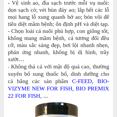
- Vệ sinh ao, đìa sạch trước mỗi vụ nuôi:
dọn sạch cỏ; vét bùn đáy ao; lắp hết các lỗ
mọi hang lỗ xung quanh bờ ao; bón vôi để
tiêu diệt mầm bệnh; ổn định pH và diệt tạp.
- Chọn loài cá nuôi phù hợp, con giống tốt,
không mang mầm bệnh, cá tương đối đều
cỡ, màu sắc sáng đẹp, bơi lội nhanh nhẹn,
phản ứng nhanh, không bị dị hình, trầy
xướt…
Không thả cá với mật độ quá cao, thường
-
xuyên bổ sung thuốc bổ, dinh dưỡng cho
cá bằng các sản phẩm
C-FEED, BIO-
VIZYME NEW FOR FISH, BIO PREMIX
22 FOR FISH
, ...