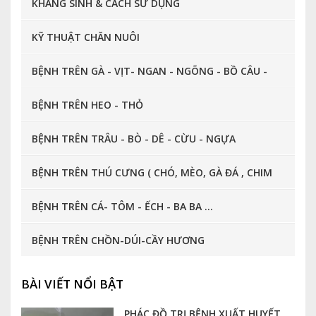
KHÁNG SINH & CÁCH SỬ DỤNG
KỸ THUẬT CHĂN NUÔI
BỆNH TRÊN GÀ - VỊT- NGAN - NGÕNG - BỒ CÂU -
CHIM CÚT ...
BỆNH TRÊN HEO - THỎ
BỆNH TRÊN TRÂU - BÒ - DÊ - CỪU - NGỰA
BỆNH TRÊN THÚ CƯNG ( CHÓ, MÈO, GÀ ĐÁ , CHIM
CẢNH, CÁ CẢNH ... )
BỆNH TRÊN CÁ- TÔM - ẾCH - BA BA ...
BỆNH TRÊN CHỒN-DÚI-CẦY HƯƠNG
BÀI VIẾT NỔI BẬT
PHÁC ĐỒ TRỊ BỆNH XUẤT HUYẾT,