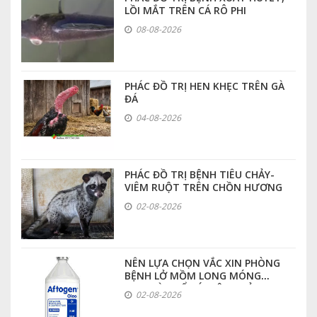
LỒI MẮT TRÊN CÁ RÔ PHI
08-08-2026
PHÁC ĐỒ TRỊ HEN KHẸC TRÊN GÀ
ĐÁ
04-08-2026
PHÁC ĐỒ TRỊ BỆNH TIÊU CHẢY-
VIÊM RUỘT TRÊN CHỒN HƯƠNG
02-08-2026
NÊN LỰA CHỌN VẮC XIN PHÒNG
BỆNH LỞ MỒM LONG MÓNG
LOẠI NÀO ĐỂ CÓ HIỆU QUẢ CAO
02-08-2026
NHẤT