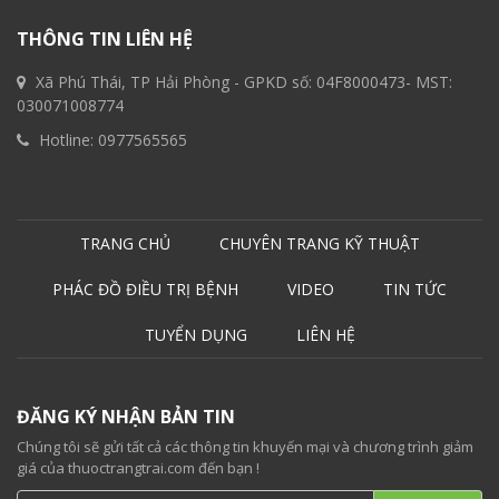
THÔNG TIN LIÊN HỆ
Xã Phú Thái, TP Hải Phòng - GPKD số: 04F8000473- MST:
030071008774
Hotline:
0977565565
TRANG CHỦ
CHUYÊN TRANG KỸ THUẬT
PHÁC ĐỒ ĐIỀU TRỊ BỆNH
VIDEO
TIN TỨC
TUYỂN DỤNG
LIÊN HỆ
ĐĂNG KÝ NHẬN BẢN TIN
Chúng tôi sẽ gửi tất cả các thông tin khuyến mại và chương trình giảm
giá của thuoctrangtrai.com đến bạn !