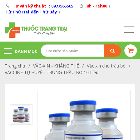
Tư vấn kỹ thuật
: 0977565565
|
8h – 19h00
(
Từ Thứ Hai đến Thứ Bảy
)
DANH MỤC
Trang chủ
/
VẮC-XIN - KHÁNG THỂ
/
Vắc xin cho trâu bò
/
SẢN PHẨM
VACCINE TỤ HUYẾT TRÙNG TRÂU BÒ 10 Liều