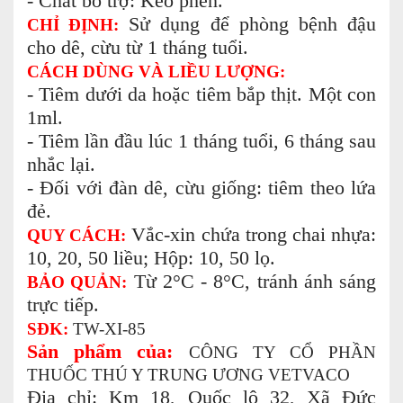
- Chất bổ trợ: Keo phèn.
Sử dụng để phòng bệnh đậu
CHỈ ĐỊNH:
cho dê, cừu từ 1 tháng tuổi.
CÁCH DÙNG VÀ LIỀU LƯỢNG:
- Tiêm dưới da hoặc tiêm bắp thịt. Một con
1ml.
- Tiêm lần đầu lúc 1 tháng tuổi, 6 tháng sau
nhắc lại.
- Đối với đàn dê, cừu giống: tiêm theo lứa
đẻ.
Vắc-xin chứa trong chai nhựa:
QUY CÁCH:
10, 20, 50 liều; Hộp: 10, 50 lọ.
Từ 2°C - 8°C, tránh ánh sáng
BẢO QUẢN:
trực tiếp.
SĐK:
TW-XI-85
Sản phẩm của:
CÔNG TY CỔ PHẦN
THUỐC THÚ Y TRUNG ƯƠNG VETVACO
Địa chỉ: Km 18, Quốc lộ 32, Xã Đức