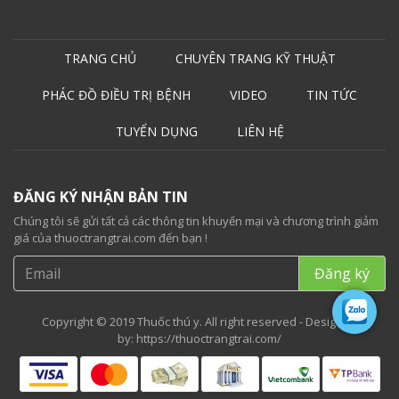
TRANG CHỦ
CHUYÊN TRANG KỸ THUẬT
PHÁC ĐỒ ĐIỀU TRỊ BỆNH
VIDEO
TIN TỨC
TUYỂN DỤNG
LIÊN HỆ
ĐĂNG KÝ NHẬN BẢN TIN
Chúng tôi sẽ gửi tất cả các thông tin khuyến mại và chương trình giảm
giá của thuoctrangtrai.com đến bạn !
Copyright © 2019 Thuốc thú y. All right reserved - Designed
by:
https://thuoctrangtrai.com/