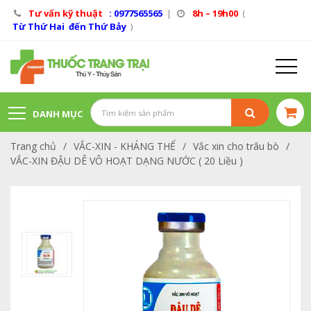
Tư vấn kỹ thuật
: 0977565565
|
8h – 19h00
(
Từ Thứ Hai đến Thứ Bảy
)
DANH MỤC
Trang chủ
/
VẮC-XIN - KHÁNG THỂ
/
Vắc xin cho trâu bò
/
SẢN PHẨM
VẮC-XIN ĐẬU DÊ VÔ HOẠT DẠNG NƯỚC ( 20 Liều )