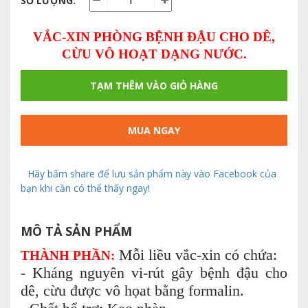
SỐ LƯỢNG:
VẮC-XIN PHÒNG BỆNH ĐẬU CHO DÊ,
CỪU VÔ HOẠT DẠNG NƯỚC.
TẠM THÊM VÀO GIỎ HÀNG
MUA NGAY
Hãy bấm share để lưu sản phẩm này vào Facebook của
bạn khi cần có thể thấy ngay!
MÔ TẢ SẢN PHẨM
Mỗi liều vắc-xin có chứa:
THÀNH PHẦN:
- Kháng nguyên vi-rút gây bệnh đậu cho
dê, cừu được vô họat bằng formalin.