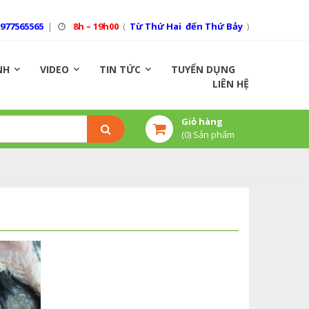
0977565565
|
8h – 19h00
(
Từ Thứ Hai đến Thứ Bảy
)
NH
VIDEO
TIN TỨC
TUYỂN DỤNG
LIÊN HỆ
Giỏ hàng
(
0
) Sản phẩm