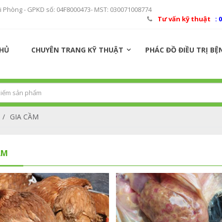
ải Phòng - GPKD số: 04F8000473- MST: 030071008774
Tư vấn kỹ thuật
: 
CHỦ
CHUYÊN TRANG KỸ THUẬT
PHÁC ĐỒ ĐIỀU TRỊ BỆ
/
GIA CẦM
ẦM