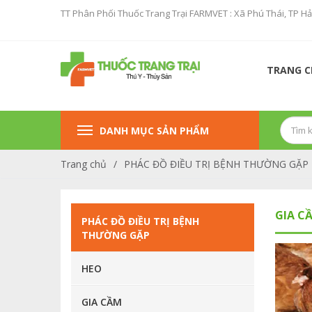
TT Phân Phối Thuốc Trang Trại FARMVET : Xã Phú Thái, TP H
TRANG 
DANH MỤC SẢN PHẨM
Trang chủ
/
PHÁC ĐỒ ĐIỀU TRỊ BỆNH THƯỜNG GẶP
GIA C
PHÁC ĐỒ ĐIỀU TRỊ BỆNH
THƯỜNG GẶP
SẢN PHẨM KHUYẾN MẠI
HEO
TĂCN CON CÒ ( PROCONCO )
GIA CẦM