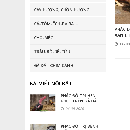
KHÁNG SINH ĐẶC TRỊ BỆNH
CẦY HƯƠNG, CHỒN HƯƠNG
THUỐC BỔ -TĂNG TRỌNG -TĂNG SỨC ĐỀ KHÁNG
CÁ-TÔM-ẾCH-BA BA ...
THUỐC SÁT TRÙNG CHUỒNG TRẠI - NƯỚC UỐNG
PHÁC Đ
XANH, 
CHÓ-MÈO
THUỐC TRỊ GIUN, SÁN, NẤM, VE, GHẺ, RẬN,RUỒI, MUỖI...
06/08
TRÂU-BÒ-DÊ-CỪU
THUỐC HỖ TRỢ ĐIỀU TRỊ: GIẢM ĐAU -HẠ SỐT-TIÊU VIÊM ...
THUỐC HỖ TRỢ SINH SẢN
GÀ ĐÁ - CHIM CẢNH
THUỐC GIẢI ĐỘC GAN THẬN
BÀI VIẾT NỔI BẬT
THUỐC CHO GÀ ĐÁ - CHIM CẢNH
PHÁC ĐỒ TRỊ HEN
KHẸC TRÊN GÀ ĐÁ
THUỐC TRỊ BỆNH CHÓ MÈO CẦY, CHỒN HƯƠNG, THỎ, DÚI ...
04-08-2026
THUỐC THỦY SẢN
PHÁC ĐỒ TRỊ BỆNH
VẮC-XIN - KHÁNG THỂ