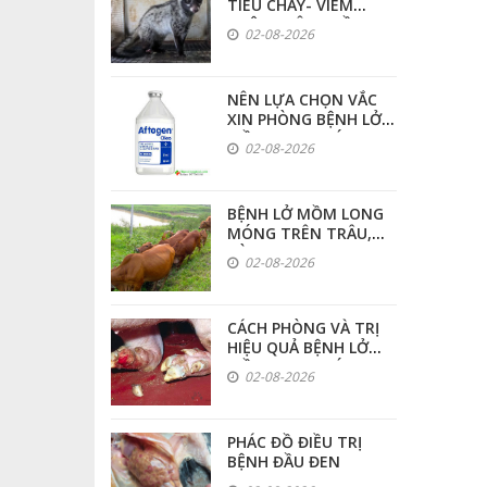
TIÊU CHẢY- VIÊM
RUỘT TRÊN CHỒN
02-08-2026
DỤNG CỤ THÚ Y - CHĂN NUÔI
HƯƠNG
NÊN LỰA CHỌN VẮC
XIN PHÒNG BỆNH LỞ
MỒM LONG MÓNG
02-08-2026
LOẠI NÀO ĐỂ CÓ HIỆU
QUẢ CAO NHẤT
BỆNH LỞ MỒM LONG
MÓNG TRÊN TRÂU,
BÒ
02-08-2026
CÁCH PHÒNG VÀ TRỊ
HIỆU QUẢ BỆNH LỞ
MỒM LONG MÓNG
02-08-2026
TRÊN HEO
PHÁC ĐỒ ĐIỀU TRỊ
BỆNH ĐẦU ĐEN