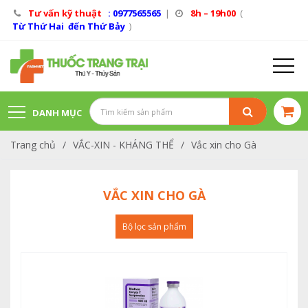
Tư vấn kỹ thuật
: 0977565565
|
8h – 19h00
(
Từ Thứ Hai đến Thứ Bảy
)
DANH MỤC
Trang chủ
/
VẮC-XIN - KHÁNG THỂ
/
Vắc xin cho Gà
SẢN PHẨM
VẮC XIN CHO GÀ
Bộ lọc sản phẩm