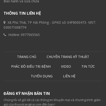
Bảo hành và sửa chữa
THÔNG TIN LIÊN HỆ
Xã Phú Thái, TP Hải Phòng - GPKD số: 04F8000473- MST:
030071008774
Hotline:
0977565565
TRANG CHỦ
CHUYÊN TRANG KỸ THUẬT
PHÁC ĐỒ ĐIỀU TRỊ BỆNH
VIDEO
TIN TỨC
TUYỂN DỤNG
LIÊN HỆ
ĐĂNG KÝ NHẬN BẢN TIN
Chúng tôi sẽ gửi tất cả các thông tin khuyến mại và chương trình giảm
giá của thuoctrangtrai.com đến bạn !