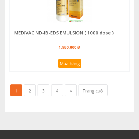
MEDIVAC ND-IB-EDS EMULSION ( 1000 dose )
1.950.000 Đ
Mua hàng
1
2
3
4
»
Trang cuối