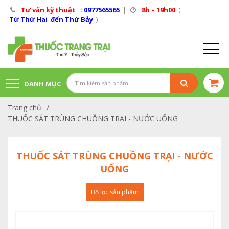
Tư vấn kỹ thuật
: 0977565565
|
8h – 19h00
(
Từ Thứ Hai đến Thứ Bảy
)
DANH MỤC
Trang chủ
/
SẢN PHẨM
THUỐC SÁT TRÙNG CHUỒNG TRẠI - NƯỚC UỐNG
THUỐC SÁT TRÙNG CHUỒNG TRẠI - NƯỚC
UỐNG
Bộ lọc sản phẩm