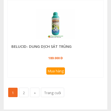
BELUCID- DUNG DỊCH SÁT TRÙNG
189.000 Đ
Mua hàng
1
2
»
Trang cuối