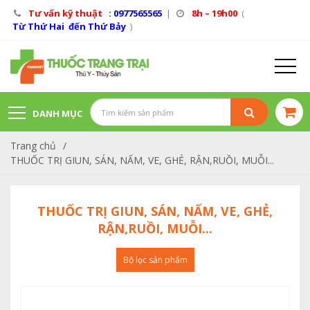
Tư vấn kỹ thuật
: 0977565565
|
8h – 19h00
(
Từ Thứ Hai đến Thứ Bảy
)
DANH MỤC
Trang chủ
/
SẢN PHẨM
THUỐC TRỊ GIUN, SÁN, NẤM, VE, GHẺ, RẬN,RUỒI, MUỖI...
THUỐC TRỊ GIUN, SÁN, NẤM, VE, GHẺ,
RẬN,RUỒI, MUỖI...
Bộ lọc sản phẩm