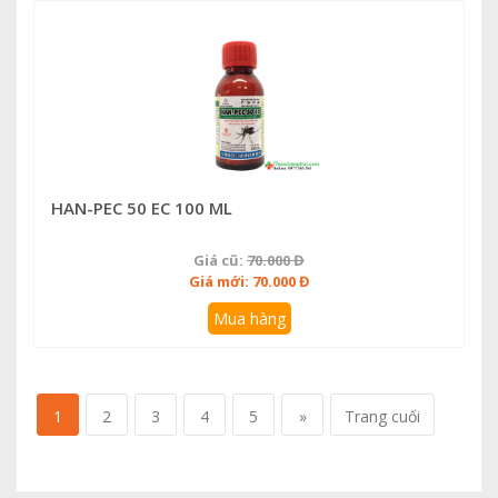
HAN-PEC 50 EC 100 ML
Giá cũ:
70.000 Đ
Giá mới: 70.000 Đ
Mua hàng
1
2
3
4
5
»
Trang cuối