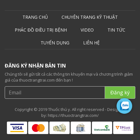
TRANG CHỦ
CHUYÊN TRANG KỸ THUẬT
PHÁC ĐỒ ĐIỀU TRỊ BỆNH
VIDEO
TIN TỨC
TUYỂN DỤNG
LIÊN HỆ
ĐĂNG KÝ NHẬN BẢN TIN
Chúng tôi sẽ gửi tất cả các thông tin khuyến mại và chương trình giảm
giá của thuoctrangtrai.com đến bạn !
Copyright © 2019 Thuốc thú y. All right reserved - Designed
by:
https://thuoctrangtrai.com/