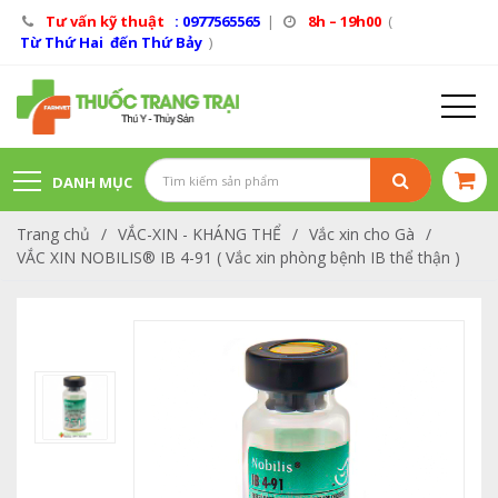
Tư vấn kỹ thuật
: 0977565565
|
8h – 19h00
(
Từ Thứ Hai đến Thứ Bảy
)
DANH MỤC
Trang chủ
/
VẮC-XIN - KHÁNG THỂ
/
Vắc xin cho Gà
/
SẢN PHẨM
VẮC XIN NOBILIS® IB 4-91 ( Vắc xin phòng bệnh IB thể thận )