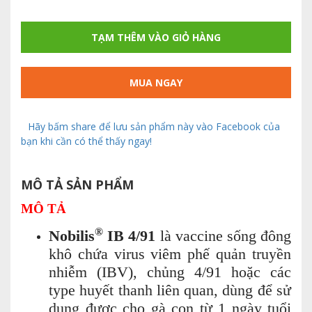
TẠM THÊM VÀO GIỎ HÀNG
MUA NGAY
Hãy bấm share để lưu sản phẩm này vào Facebook của
bạn khi cần có thể thấy ngay!
MÔ TẢ SẢN PHẨM
MÔ TẢ
®
Nobilis
IB 4/91
là vaccine sống đông
khô chứa virus viêm phế quản truyền
nhiễm (IBV), chủng 4/91 hoặc các
type huyết thanh liên quan, dùng để sử
dụng được cho gà con từ 1 ngày tuổi