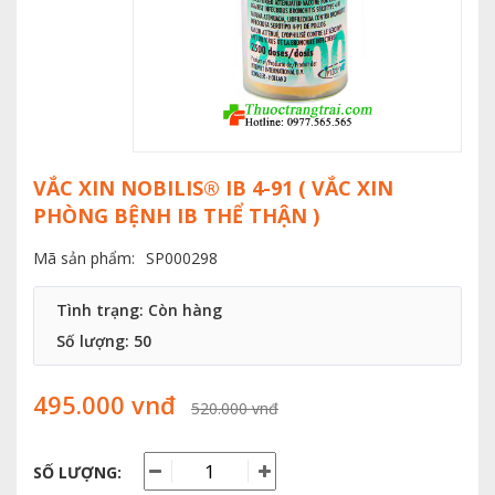
VẮC XIN NOBILIS® IB 4-91 ( VẮC XIN
PHÒNG BỆNH IB THỂ THẬN )
Mã sản phẩm:
SP000298
Tình trạng: Còn hàng
Số lượng:
50
495.000 vnđ
520.000 vnđ
SỐ LƯỢNG: