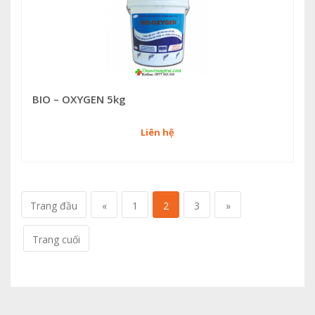
BIO – OXYGEN 5kg
Liên hệ
Trang đầu
«
1
2
3
»
Trang cuối