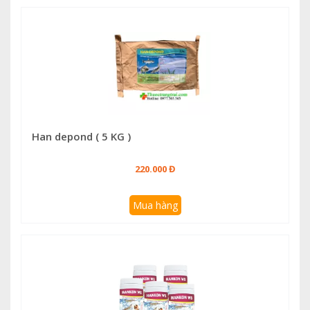
Han depond ( 5 KG )
220.000 Đ
Mua hàng