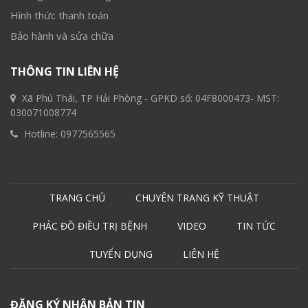
Hình thức thanh toán
Bảo hành và sửa chữa
THÔNG TIN LIÊN HỆ
Xã Phú Thái, TP Hải Phòng - GPKD số: 04F8000473- MST:
030071008774
Hotline:
0977565565
TRANG CHỦ
CHUYÊN TRANG KỸ THUẬT
PHÁC ĐỒ ĐIỀU TRỊ BỆNH
VIDEO
TIN TỨC
TUYỂN DỤNG
LIÊN HỆ
ĐĂNG KÝ NHẬN BẢN TIN