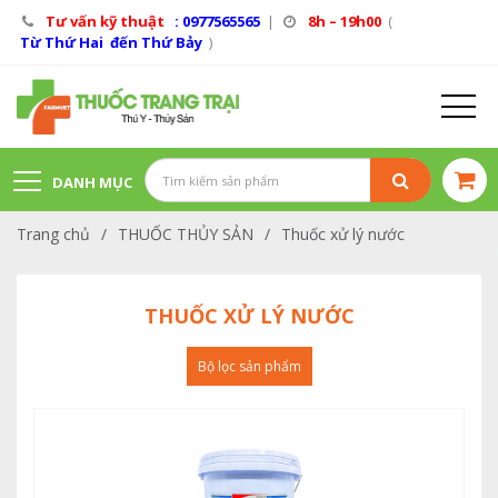
Tư vấn kỹ thuật
: 0977565565
|
8h – 19h00
(
Từ Thứ Hai đến Thứ Bảy
)
DANH MỤC
Trang chủ
/
THUỐC THỦY SẢN
/
Thuốc xử lý nước
SẢN PHẨM
THUỐC XỬ LÝ NƯỚC
Bộ lọc sản phẩm