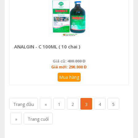
ANALGIN - C 100ML ( 10 chai )
Giá cũ:
400.000 Đ
Giá mới: 290.000 Đ
Mua hàng
Trang đầu
«
1
2
3
4
5
»
Trang cuối