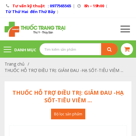
Tư vấn kỹ thuật
: 0977565565
|
8h – 19h00
(
Từ Thứ Hai đến Thứ Bảy
)
DANH MỤC
Trang chủ
/
SẢN PHẨM
THUỐC HỖ TRỢ ĐIỀU TRỊ: GIẢM ĐAU -HẠ SỐT-TIÊU VIÊM ...
THUỐC HỖ TRỢ ĐIỀU TRỊ: GIẢM ĐAU -HẠ
SỐT-TIÊU VIÊM ...
Bộ lọc sản phẩm