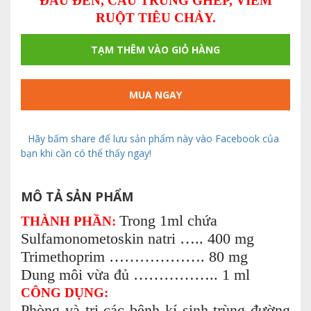
ĐẦU ĐEN, CẦU TRÙNG GHÉP, VIÊM
RUỘT TIÊU CHẢY.
TẠM THÊM VÀO GIỎ HÀNG
MUA NGAY
Hãy bấm share để lưu sản phẩm này vào Facebook của
bạn khi cần có thể thấy ngay!
MÔ TẢ SẢN PHẨM
Trong 1ml chứa
THÀNH PHẦN:
Sulfamonometoskin natri ….. 400 mg
Trimethoprim ………………. 80 mg
Dung môi vừa đủ …………….. 1 ml
CÔNG DỤNG:
Phòng và trị các bệnh kí sinh trùng đường