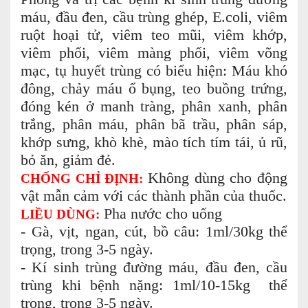
máu, đầu đen, cầu trùng ghép, E.coli, viêm
ruột hoại tử, viêm teo mũi, viêm khớp,
viêm phổi, viêm màng phổi, viêm võng
mạc, tụ huyết trùng có biểu hiện: Máu khó
đông, chảy máu ổ bụng, teo buồng trứng,
đóng kén ở manh tràng, phân xanh, phân
trắng, phân máu, phân bã trầu, phân sáp,
khớp sưng, khò khè, mào tích tím tái, ủ rũ,
bỏ ăn, giảm đẻ.
Không dùng cho động
CHỐNG CHỈ ĐỊNH:
vật mẫn cảm với các thành phần của thuốc.
Pha nước cho uống
LIỀU DÙNG:
- Gà, vịt, ngan, cút, bồ câu: 1ml/30kg thể
trọng, trong 3-5 ngày.
- Kí sinh trùng đường máu, đầu đen, cầu
trùng khi bệnh nặng: 1ml/10-15kg thể
trọng, trong 3-5 ngày.