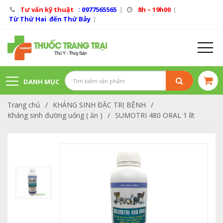
Tư vấn kỹ thuật
: 0977565565
|
8h – 19h00
(
Từ Thứ Hai đến Thứ Bảy
)
DANH MỤC
Trang chủ
/
KHÁNG SINH ĐẶC TRỊ BỆNH
/
SẢN PHẨM
Kháng sinh đường uống ( ăn )
/
SUMOTRI 480 ORAL 1 lít