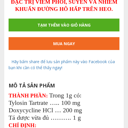
ĐẶC TRỊ VIÊM PHỔI, SUYỄN VÀ NHIỄM
KHUẨN ĐƯỜNG HÔ HẤP TRÊN HEO.
TẠM THÊM VÀO GIỎ HÀNG
MUA NGAY
Hãy bấm share để lưu sản phẩm này vào Facebook của
bạn khi cần có thể thấy ngay!
MÔ TẢ SẢN PHẨM
Trong 1g có:
THÀNH PHẦN:
Tylosin Tartrate ….. 100 mg
Doxycycline HCl … 200 mg
Tá dược vừa đủ ………. 1 g
CHỈ ĐỊNH: