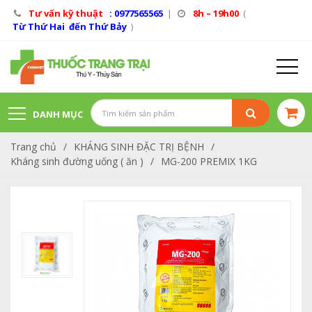
Tư vấn kỹ thuật
: 0977565565
|
8h – 19h00
(
Từ Thứ Hai đến Thứ Bảy
)
DANH MỤC
Trang chủ
/
KHÁNG SINH ĐẶC TRỊ BỆNH
/
SẢN PHẨM
Kháng sinh đường uống ( ăn )
/
MG-200 PREMIX 1KG