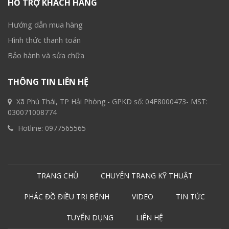
HỖ TRỢ KHÁCH HÀNG
Hướng dẫn mua hàng
Hình thức thanh toán
Bảo hành và sửa chữa
THÔNG TIN LIÊN HỆ
Xã Phú Thái, TP Hải Phòng - GPKD số: 04F8000473- MST:
030071008774
Hotline:
0977565565
TRANG CHỦ
CHUYÊN TRANG KỸ THUẬT
PHÁC ĐỒ ĐIỀU TRỊ BỆNH
VIDEO
TIN TỨC
TUYỂN DỤNG
LIÊN HỆ