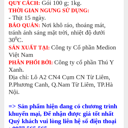
Gói 100 g; 1kg.
QUY CÁCH:
THỜI GIAN NGƯNG SỬ DỤNG:
- Thịt 15 ngày.
Nơi khô ráo, thoáng mát,
BẢO QUẢN:
tránh ánh sáng mặt trời, nhiệt độ dưới
0
30
C.
Công ty Cổ phần Medion
SẢN XUẤT TẠI:
Việt Nam
Công ty cổ phần Thú Y
PHÂN PHỐI BỞI:
Xanh.
Địa chỉ: Lô A2 CN4 Cụm CN Từ Liêm,
P.Phương Canh, Q.Nam Từ Liêm, TP.Hà
Nội.
=> Sản phẩm hiện đang có chương trình
khuyến mại, Để nhận được giá tốt nhất
Quý khách vui lòng liên hệ số điện thoại