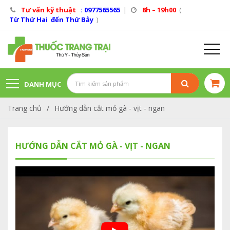
Tư vấn kỹ thuật
: 0977565565
|
8h – 19h00
(
Từ Thứ Hai đến Thứ Bảy
)
DANH MỤC
Trang chủ
/
Hướng dẫn cắt mỏ gà - vịt - ngan
SẢN PHẨM
HƯỚNG DẪN CẮT MỎ GÀ - VỊT - NGAN