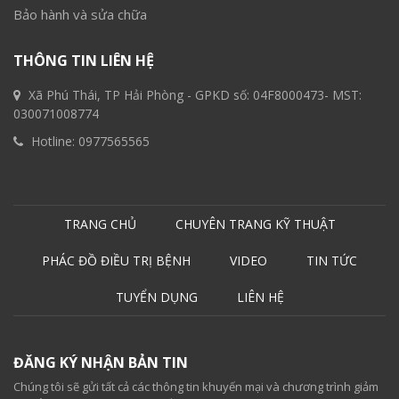
Bảo hành và sửa chữa
THÔNG TIN LIÊN HỆ
Xã Phú Thái, TP Hải Phòng - GPKD số: 04F8000473- MST:
030071008774
Hotline:
0977565565
TRANG CHỦ
CHUYÊN TRANG KỸ THUẬT
PHÁC ĐỒ ĐIỀU TRỊ BỆNH
VIDEO
TIN TỨC
TUYỂN DỤNG
LIÊN HỆ
ĐĂNG KÝ NHẬN BẢN TIN
Chúng tôi sẽ gửi tất cả các thông tin khuyến mại và chương trình giảm