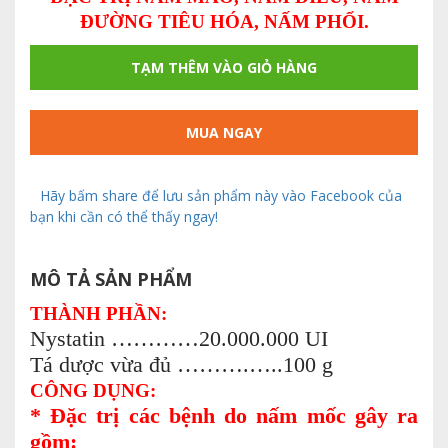
ĐƯỜNG TIÊU HÓA, NẤM PHỔI.
TẠM THÊM VÀO GIỎ HÀNG
MUA NGAY
Hãy bấm share để lưu sản phẩm này vào Facebook của
bạn khi cần có thể thấy ngay!
MÔ TẢ SẢN PHẨM
THÀNH PHẦN:
Nystatin …………20.000.000 UI
Tá dược vừa đủ ……….…..100 g
CÔNG DỤNG:
* Đặc trị các bệnh do nấm mốc gây ra
gồm: