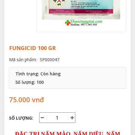
FUNGICID 100 GR
Mã sản phẩm:
SP000047
Tình trạng: Còn hàng
Số lượng:
100
75.000 vnđ
SỐ LƯỢNG:
ĐẶC TRỊ NẤM MÀO, NẤM DIỀU, NẤM