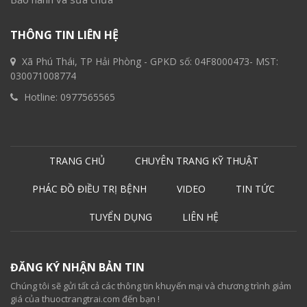
THÔNG TIN LIÊN HỆ
Xã Phú Thái, TP Hải Phòng - GPKD số: 04F8000473- MST:
030071008774
Hotline:
0977565565
TRANG CHỦ
CHUYÊN TRANG KỸ THUẬT
PHÁC ĐỒ ĐIỀU TRỊ BỆNH
VIDEO
TIN TỨC
TUYỂN DỤNG
LIÊN HỆ
ĐĂNG KÝ NHẬN BẢN TIN
Chúng tôi sẽ gửi tất cả các thông tin khuyến mại và chương trình giảm
giá của thuoctrangtrai.com đến bạn !