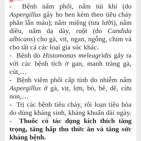
- Bệnh nấm phổi, nấm túi khí (do
Aspergillus
gây ho hen kèm theo tiêu chảy
phân lẫn máu); nấm miệng (tưa lưỡi), nấm
diều, nấm dạ dày, ruột (do
Candida
albicans
) cho gà, vit, ngan, ngỗng, chim và
cho tất cả các loại gia súc khác.
- Bệnh do
Histomonas meleagridis
gây ra
với các bệnh tích ở gan, manh tràng gà,
cút,…
- Bệnh viêm phổi cấp tính do nhiễm nấm
Aspergillus
ở gà, vịt, lợn, bò, bê, dê, cừu
non,…
- Trị các bệnh tiêu chảy, rối loạn tiêu hóa
do dùng kháng sinh, kháng khuẩn dài ngày.
-
Thuốc có tác dụng kích thích tăng
trọng, tăng hấp thu thức ăn và tăng sức
kháng bệnh.