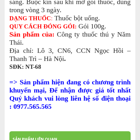
sáng. Buộc kín sau khi mở gói thuốc, dùng
trong vòng 3 ngày.
Thuốc bột uống.
DẠNG THUỐC
:
Gói 100g.
QUY CÁCH ĐÓNG GÓI:
Sản phẩm của:
Công ty thuốc thú y Năm
Thái.
Địa chỉ: Lô 3, CN6, CCN Ngọc Hồi –
Thanh Trì – Hà Nội
.
SĐK: NT-68
=> Sản phẩm hiện đang có chương trình
khuyến mại, Để nhận được giá tốt nhất
Quý khách vui lòng liên hệ số điện thoại
: 0977.565.565
SẢN PHẨM LIÊN QUAN