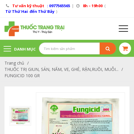
Tư vấn kỹ thuật
: 0977565565
|
8h – 19h00
(
Từ Thứ Hai đến Thứ Bảy
)
DANH MỤC
Trang chủ
/
SẢN PHẨM
THUỐC TRỊ GIUN, SÁN, NẤM, VE, GHẺ, RẬN,RUỒI, MUỖI...
/
FUNGICID 100 GR