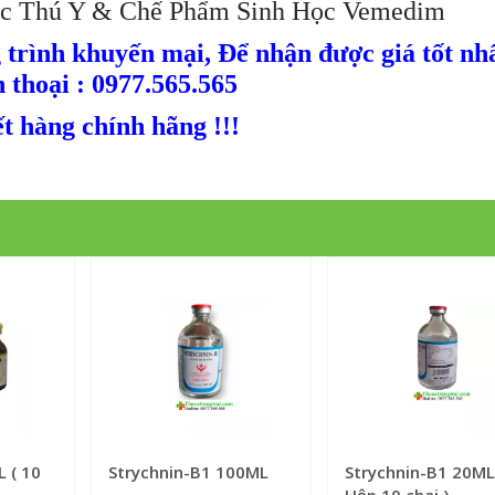
 Thú Y & Chế Phẩm Sinh Học Vemedim
trình khuyến mại, Để nhận được giá tốt nh
n thoại : 0977.565.565
t hàng chính hãng !!!
 ( 10
Strychnin-B1 100ML
Strychnin-B1 20ML
Hộp 10 chai )