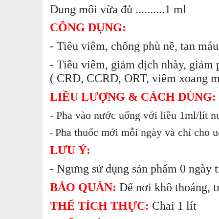
Dung môi vừa đủ ..........1 ml
DỤNG CỤ THÚ Y - CHĂN NUÔI
CÔNG DỤNG:
- Tiêu viêm, chống phù nề, tan máu 
- Tiêu viêm, giảm dịch nhày, giảm
( CRD, CCRD, ORT, viêm xoang mũi
LIỀU LƯỢNG & CÁCH DÙNG:
- Pha vào nước uống với liều 1ml/lít n
Pha thuốc mới mỗi ngày và chỉ cho uố
-
LƯU Ý:
- Ngưng sử dụng sản phẩm 0 ngày tr
BẢO QUẢN:
Để nơi khô thoáng, t
THỂ TÍCH THỰC:
Chai 1 lít