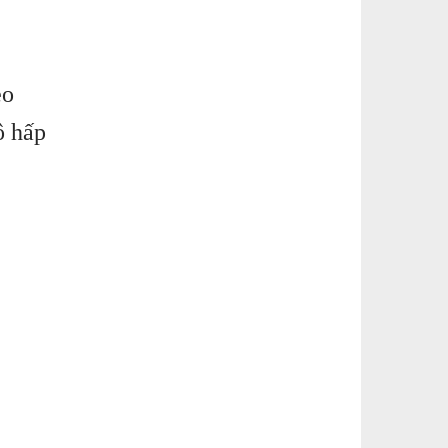
èo
ô hấp