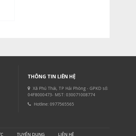
269.000 đ
199.000 đ
269.000 đ
THÔNG TIN LIÊN HỆ
Xã Phú Thái, TP Hải Phòng - GPKD số:
04F8000473- MST: 030071008774
Hotline:
0977565565
ỨC
TUYỂN DỤNG
LIÊN HỆ