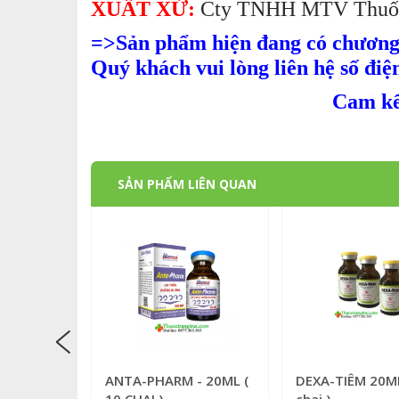
XUẤT XỨ:
Cty TNHH MTV Thuốc
=>Sản phẩm hiện đang có chương 
Quý khách vui lòng liên hệ số điệ
Cam kế
SẢN PHẨM LIÊN QUAN
ANTA-PHARM - 20ML (
DEXA-TIÊM 20ML
10 CHAI )
chai )