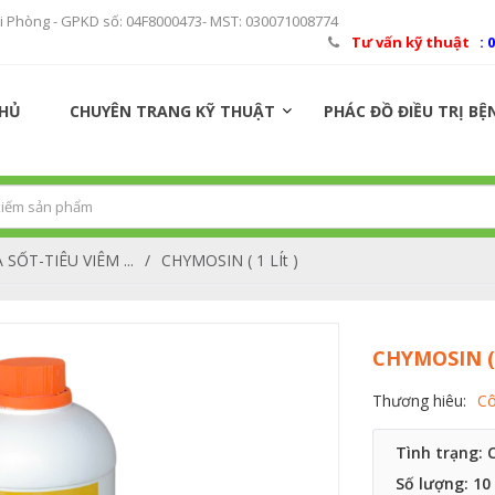
ải Phòng - GPKD số: 04F8000473- MST: 030071008774
Tư vấn kỹ thuật
: 
CHỦ
CHUYÊN TRANG KỸ THUẬT
PHÁC ĐỒ ĐIỀU TRỊ BỆ
SỐT-TIÊU VIÊM ...
/
CHYMOSIN ( 1 LÍt )
CHYMOSIN ( 
Thương hiêu:
Cô
Tình trạng: 
Số lượng:
10