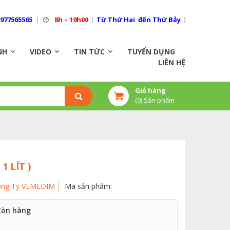
0977565565
|
8h – 19h00
(
Từ Thứ Hai đến Thứ Bảy
)
NH
VIDEO
TIN TỨC
TUYỂN DỤNG
LIÊN HỆ
Giỏ hàng
(
0
) Sản phẩm
1 LÍT )
ng Ty VEMEDIM
Mã sản phẩm:
Còn hàng