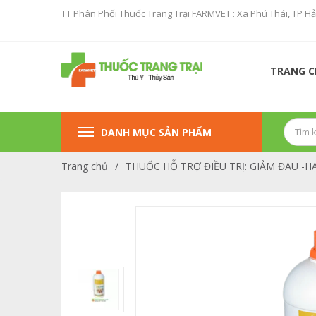
TT Phân Phối Thuốc Trang Trại FARMVET : Xã Phú Thái, TP H
TRANG 
DANH MỤC SẢN PHẨM
Trang chủ
/
THUỐC HỖ TRỢ ĐIỀU TRỊ: GIẢM ĐAU -HẠ 
SẢN PHẨM KHUYẾN MẠI
TĂCN CON CÒ ( PROCONCO )