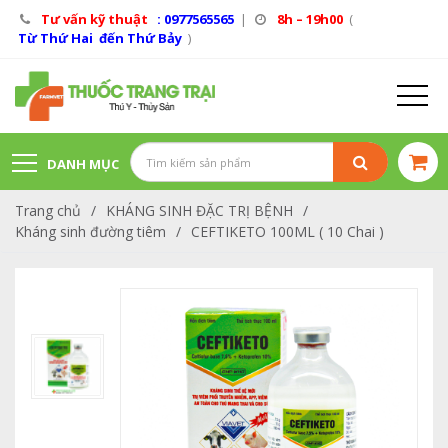
Tư vấn kỹ thuật
: 0977565565
|
8h – 19h00
(
Từ Thứ Hai đến Thứ Bảy
)
DANH MỤC
Trang chủ
/
KHÁNG SINH ĐẶC TRỊ BỆNH
/
SẢN PHẨM
Kháng sinh đường tiêm
/
CEFTIKETO 100ML ( 10 Chai )