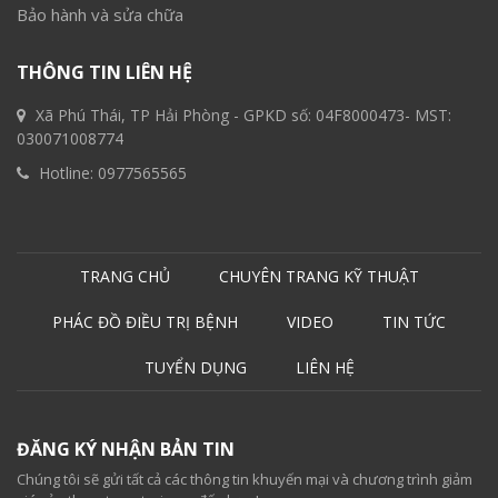
Bảo hành và sửa chữa
THÔNG TIN LIÊN HỆ
Xã Phú Thái, TP Hải Phòng - GPKD số: 04F8000473- MST:
030071008774
Hotline:
0977565565
TRANG CHỦ
CHUYÊN TRANG KỸ THUẬT
PHÁC ĐỒ ĐIỀU TRỊ BỆNH
VIDEO
TIN TỨC
TUYỂN DỤNG
LIÊN HỆ
ĐĂNG KÝ NHẬN BẢN TIN
Chúng tôi sẽ gửi tất cả các thông tin khuyến mại và chương trình giảm