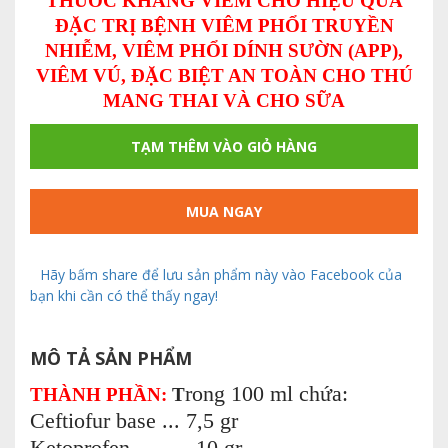
THUỐC KHÁNG VIÊM CHO HIỆU QUẢ
ĐẶC TRỊ BỆNH VIÊM PHỔI TRUYỀN
NHIỄM, VIÊM PHỔI DÍNH SƯỜN (APP),
VIÊM VÚ, ĐẶC BIỆT AN TOÀN CHO THÚ
MANG THAI VÀ CHO SỮA
TẠM THÊM VÀO GIỎ HÀNG
MUA NGAY
Hãy bấm share để lưu sản phẩm này vào Facebook của
bạn khi cần có thể thấy ngay!
MÔ TẢ SẢN PHẨM
rong 100 ml chứa:
THÀNH PHẦN:
T
Ceftiofur base ... 7,5 gr