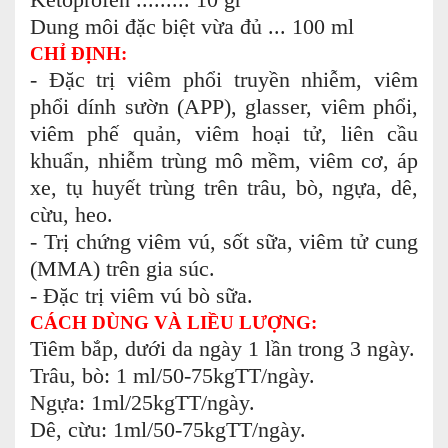
Ketoprofen ......... 10 gr
Dung môi đặc biệt vừa đủ ... 100 ml
CHỈ ĐỊNH:
- Đặc trị viêm phổi truyền nhiễm, viêm
phổi dính sườn (APP), glasser, viêm phổi,
viêm phế quản, viêm hoại tử, liên cầu
khuẩn, nhiễm trùng mô mềm, viêm cơ, áp
xe, tụ huyết trùng trên trâu, bò, ngựa, dê,
cừu, heo.
- Trị chứng viêm vú, sốt sữa, viêm tử cung
(MMA) trên gia súc.
- Đặc trị viêm vú bò sữa.
CÁCH DÙNG VÀ LIỀU LƯỢNG:
Tiêm bắp, dưới da ngày 1 lần trong 3 ngày.
Trâu, bò: 1 ml/50-75kgTT/ngày.
Ngựa: 1ml/25kgTT/ngày.
Dê, cừu: 1ml/50-75kgTT/ngày.