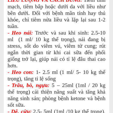
Tiêm tĩnh
LIỀU LƯỢNG VÀ CÁCH DÙNG:
mạch, tiêm bắp hoặc dưới da với liều như
bên dưới. Đối với bệnh mãn tính hay thú
khỏe, chỉ tiêm nửa liều và lặp lại sau 1-2
tuần.
-
Heo nái:
Trước và sau khi sinh: 2.5-10
ml (1 ml/ 10 kg thể trọng), nái đang bị
stress, sốt do viêm vú, viêm tử cung; rút
ngắn thời gian từ khi cai sữa đến phối
giống trở lại, giúp nái có tỉ lệ đâu thai cao
hơn.
-
Heo con:
1- 2.5 ml (1 ml/ 5- 10 kg thể
trọng), tăng tỉ lệ sống
-
Trâu, bò, ngựa:
5 – 25ml (1ml / 20 kg
thể trọng) cải thiện năng suất và tăng khả
năng sinh sản; phòng bệnh ketone và bệnh
sốt sữa.
-
Dê, cừu:
2.5- 5ml (1ml /10 kg thể trọng),