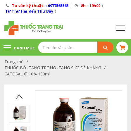
Tư vấn kỹ thuật
: 0977565565
|
8h – 19h00
(
Từ Thứ Hai đến Thứ Bảy
)
DANH MỤC
Trang chủ
/
SẢN PHẨM
THUỐC BỔ -TĂNG TRỌNG -TĂNG SỨC ĐỀ KHÁNG
/
CATOSAL ® 10% 100ml