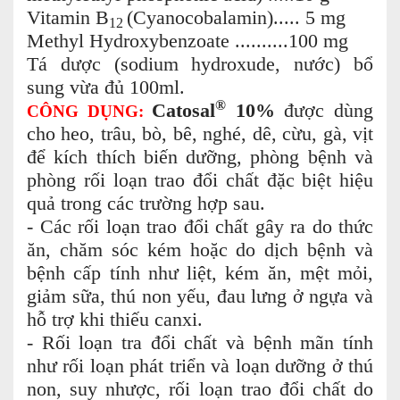
Vitamin B
(Cyanocobalamin)..... 5 mg
12
Methyl Hydroxybenzoate ..........100 mg
Tá dược (sodium hydroxude, nước) bổ
sung vừa đủ 100ml.
®
Catosal
10%
được dùng
CÔNG DỤNG:
cho heo, trâu, bò, bê, nghé, dê, cừu, gà, vịt
để kích thích biến dưỡng, phòng bệnh và
phòng rối loạn trao đổi chất đặc biệt hiệu
quả trong các trường hợp sau.
- Các rối loạn trao đổi chất gây ra do thức
ăn, chăm sóc kém hoặc do dịch bệnh và
bệnh cấp tính như liệt, kém ăn, mệt mỏi,
giảm sữa, thú non yếu, đau lưng ở ngựa và
hỗ trợ khi thiếu canxi.
- Rối loạn tra đổi chất và bệnh mãn tính
như rối loạn phát triển và loạn dưỡng ở thú
non, suy nhược, rối loạn trao đổi chất do