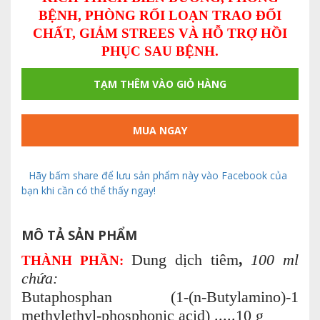
BỆNH, PHÒNG RỐI LOẠN TRAO ĐỔI
CHẤT, GIẢM STREES VÀ HỖ TRỢ HỒI
PHỤC SAU BỆNH.
TẠM THÊM VÀO GIỎ HÀNG
MUA NGAY
Hãy bấm share để lưu sản phẩm này vào Facebook của
bạn khi cần có thể thấy ngay!
MÔ TẢ SẢN PHẨM
Dung dịch tiêm
,
100 ml
THÀNH PHẦN:
chứa:
Butaphosphan (1-(n-Butylamino)-1
methylethyl-phosphonic acid) .....10 g