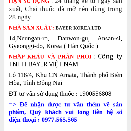
:
24 tháng kể từ ngày sản
HẠN SỬ DỤNG
xuất, Chai thuốc đã mở nên dùng trong
28 ngày
NHÀ SẢN XUÂT
:
BAYER KOREA LTD
14,Neungan-ro, Danwon-gu, Ansan-si,
Gyeonggi-do, Korea ( Hàn Quốc )
Công ty
:
NHẬP KHẨU VÀ PHÂN PHỐI
TNHH BAYER VIỆT NAM
Lô 118/4, Khu CN Amata, Thành phố Biên
Hòa, Tỉnh Đồng Nai
ĐT tư vấn sử dụng thuốc : 1900556808
=> Để nhận được tư vấn thêm về sản
phẩm, Quý khách vui lòng liên hệ số
điện thoại : 0977.565.565