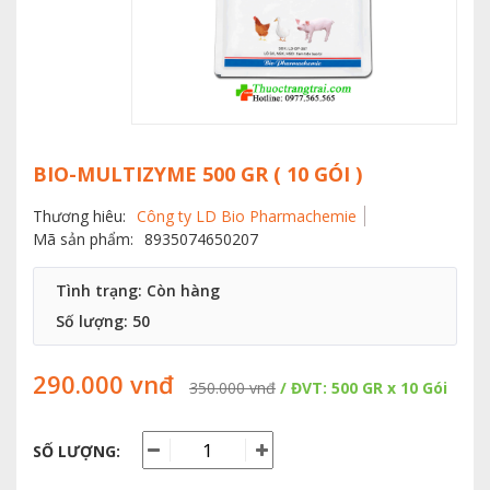
BIO-MULTIZYME 500 GR ( 10 GÓI )
Thương hiêu:
Công ty LD Bio Pharmachemie
Mã sản phẩm:
8935074650207
Tình trạng: Còn hàng
Số lượng:
50
290.000 vnđ
350.000 vnđ
/ ĐVT: 500 GR x 10 Gói
SỐ LƯỢNG: