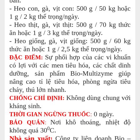
bán.
- Heo con, gà, vịt con:
500 g / 50 kg hoặc
1 g / 2 kg thể trọng/ngày.
- Heo thịt, gà, vịt thịt: 500 g / 70 kg thức
ăn hoặc 1 g / 3 kg thể trọng/ngày.
- Heo giống, gà, vịt giống: 500 g / 60 kg
thức ăn hoặc 1 g / 2,5 kg thể trọng/ngày.
Sự phối hợp của các vi khuẩn
ĐẶC ĐIỂM:
có lợi với các men tiêu hóa, các chất dinh
dưỡng, sản phẩm Bio-Multizyme giúp
nâng cao tỉ lệ tiêu hóa, phòng ngừa tiêu
chảy, thú lớn nhanh.
Không dùng chung với
CHỐNG CHỈ ĐỊNH:
kháng sinh.
0 ngày.
THỜI GIAN NGỪNG THUỐC
:
Nơi khô thoáng, nhiệt độ
BẢO QUẢN
:
0
không quá 30
C.
Nhà sản xuất:
Công ty liên doanh Bio –