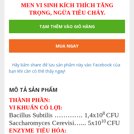
MEN VI SINH KÍCH THÍCH TĂNG
TRỌNG, NGỪA TIÊU CHẢY.
TẠM THÊM VÀO GIỎ HÀNG
MUA NGAY
Hãy bấm share để lưu sản phẩm này vào Facebook của
bạn khi cần có thể thấy ngay!
MÔ TẢ SẢN PHẨM
THÀNH PHẦN:
VI KHUẨN CÓ LỢI:
8
Bacillus Subtilis …………. 1,4x10
CFU
10
Saccharomyces Cerevisi…... 5x10
CFU
ENZYME TIÊU HÓA: