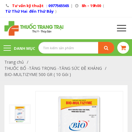
Tư vấn kỹ thuật
: 0977565565
|
8h – 19h00
(
Từ Thứ Hai đến Thứ Bảy
)
DANH MỤC
Trang chủ
/
SẢN PHẨM
THUỐC BỔ -TĂNG TRỌNG -TĂNG SỨC ĐỀ KHÁNG
/
BIO-MULTIZYME 500 GR ( 10 Gói )