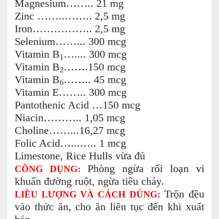
Magnesium…….. 21 mg
Zinc ……..…….. 2,5 mg
Iron…………….. 2,5 mg
Selenium……... 300 mcg
Vitamin B
….... 300 mcg
1
Vitamin B
…….150 mcg
2
Vitamin B
…….. 45 mcg
6
Vitamin E…….. 300 mcg
Pantothenic Acid …150 mcg
Niacin……….. 1,05 mcg
Choline……...16,27 mcg
Folic Acid…...….. 1 mcg
Limestone, Rice Hulls vừa đủ
Phòng ngừa rối loạn vi
CÔNG DỤNG:
khuẩn đường ruột, ngừa tiêu chảy.
Trộn đều
LIỀU LƯỢNG VÀ CÁCH DÙNG:
vào thức ăn, cho ăn liên tục đến khi xuất