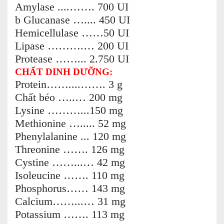
Amylase ....……. 700 UI
b Glucanase ….... 450 UI
Hemicellulase ……50 UI
Lipase ……….… 200 UI
Protease ……... 2.750 UI
CHẤT DINH DƯỠNG:
Protein……....……. 3 g
Chất béo …..… 200 mg
Lysine ………...150 mg
Methionine …..... 52 mg
Phenylalanine ... 120 mg
Threonine ……. 126 mg
Cystine ……...… 42 mg
Isoleucine ……. 110 mg
Phosphorus…… 143 mg
Calcium……...… 31 mg
Potassium ……. 113 mg