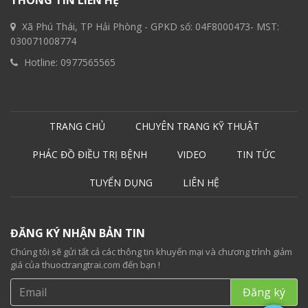
THÔNG TIN LIÊN HỆ
Xã Phú Thái, TP Hải Phòng - GPKD số: 04F8000473- MST:
030071008774
Hotline:
0977565565
TRANG CHỦ
CHUYÊN TRANG KỸ THUẬT
PHÁC ĐỒ ĐIỀU TRỊ BỆNH
VIDEO
TIN TỨC
TUYỂN DỤNG
LIÊN HỆ
ĐĂNG KÝ NHẬN BẢN TIN
Chúng tôi sẽ gửi tất cả các thông tin khuyến mại và chương trình giảm
giá của thuoctrangtrai.com đến bạn !