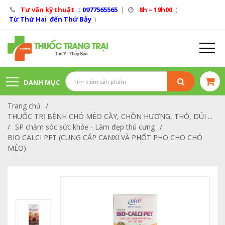
Tư vấn kỹ thuật
: 0977565565
|
8h – 19h00
(
Từ Thứ Hai đến Thứ Bảy
)
DANH MỤC
Trang chủ
/
SẢN PHẨM
THUỐC TRỊ BỆNH CHÓ MÈO CẦY, CHỒN HƯƠNG, THỎ, DÚI ...
/
SP chăm sóc sức khỏe - Làm đẹp thú cưng
/
BIO CALCI PET (CUNG CẤP CANXI VÀ PHỐT PHO CHO CHÓ
MÈO)