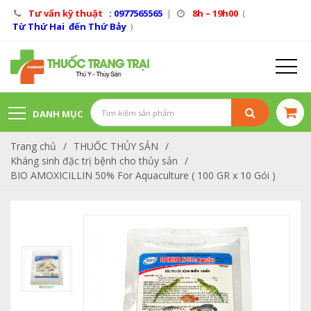
Tư vấn kỹ thuật
: 0977565565
|
8h – 19h00
(
Từ Thứ Hai đến Thứ Bảy
)
DANH MỤC
Trang chủ
/
THUỐC THỦY SẢN
/
SẢN PHẨM
Kháng sinh đặc trị bệnh cho thủy sản
/
BIO AMOXICILLIN 50% For Aquaculture ( 100 GR x 10 Gói )