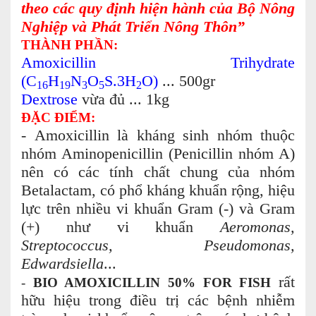
theo các quy định hiện hành của Bộ Nông
Nghiệp và Phát Triển Nông Thôn”
THÀNH PHẦN:
Amoxicillin Trihydrate
(C
H
N
O
S.3H
O)
... 500gr
16
19
3
5
2
Dextrose
vừa đủ ... 1kg
ĐẶC ĐIỂM:
-
Amoxicillin là kháng sinh nhóm thuộc
nhóm Aminopenicillin (Penicillin nhóm A)
nên có các tính chất chung của nhóm
Betalactam, có phổ kháng khuẩn rộng, hiệu
lực trên nhiều vi khuẩn Gram (-) và Gram
(+) như vi khuẩn
Aeromonas,
Streptococcus, Pseudomonas,
Edwardsiella
...
rất
-
BIO AMOXICILLIN 50% FOR FISH
hữu hiệu trong điều trị các bệnh nhiễm