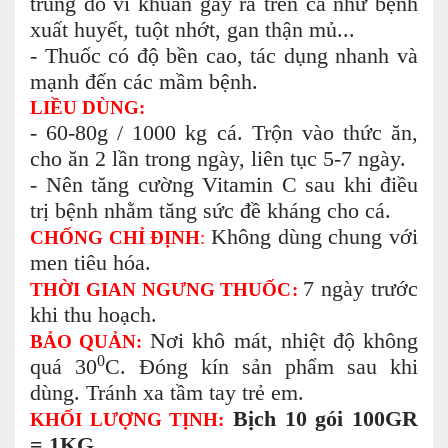
trùng do vi khuẩn gây ra trên cá như bệnh
xuất huyết, tuột nhớt, gan thận mủ...
- Thuốc có độ bền cao, tác dụng nhanh và
mạnh đến các mầm bệnh.
LIỀU DÙNG:
- 60-80g / 1000 kg cá. Trộn vào thức ăn,
cho ăn 2 lần trong ngày, liên tục 5-7 ngày.
- Nên tăng cường Vitamin C sau khi điều
trị bệnh nhằm tăng sức đề kháng cho cá.
Không dùng chung với
CHỐNG CHỈ ĐỊNH
:
men tiêu hóa.
7 ngày trước
THỜI GIAN NGƯNG THUỐC:
khi thu hoạch.
Nơi khô mát, nhiệt độ không
BẢO QUẢN:
0
quá 30
C. Đóng kín sản phẩm sau khi
dùng. Tránh xa tầm tay trẻ em.
Bịch 10 gói 100GR
KHỐI LƯỢNG TỊNH:
= 1KG