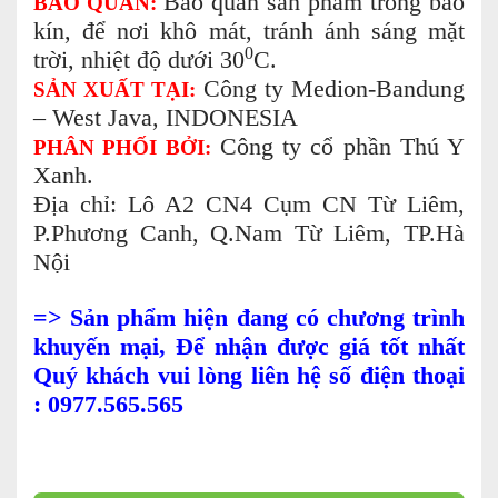
Bảo quản sản phẩm trong bao
BẢO QUẢN:
kín, để nơi khô mát, tránh ánh sáng mặt
0
trời, nhiệt độ dưới 30
C.
Công ty Medion-Bandung
SẢN XUẤT TẠI:
– West Java, INDONESIA
Công ty cổ phần Thú Y
PHÂN PHỐI BỞI:
Xanh.
Địa chỉ: Lô A2 CN4 Cụm CN Từ Liêm,
P.Phương Canh, Q.Nam Từ Liêm, TP.Hà
Nội
=> Sản phẩm hiện đang có chương trình
khuyến mại, Để nhận được giá tốt nhất
Quý khách vui lòng liên hệ số điện thoại
: 0977.565.565