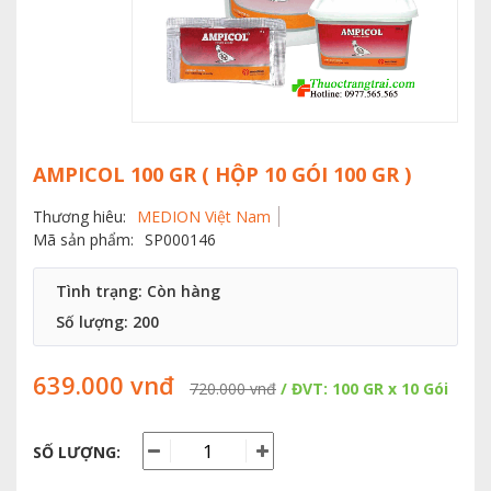
AMPICOL 100 GR ( HỘP 10 GÓI 100 GR )
Thương hiêu:
MEDION Việt Nam
Mã sản phẩm:
SP000146
Tình trạng: Còn hàng
Số lượng:
200
639.000 vnđ
720.000 vnđ
/ ĐVT: 100 GR x 10 Gói
SỐ LƯỢNG: