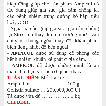
hiệp đồng giúp cho sản phẩm Ampicol có
tác dụng giúp gia súc, gia cầm chống lại
các bệnh nhiễm trùng đường hô hấp, tiêu
hoá, CRD.
- Ngoài ra còn giúp gia súc, gia cầm chống
lại Stress do thay đổi môi trường như : vận
chuyển, chủng ngừa, thay đổi khẩu phần,
biến động nhiệt độ bên ngoài.
-
A
được sử dụng để phòng các
MPICOL
bệnh nhiễm khuẩn kế phát ở gia cầm.
-
A
đã được chứng minh là an
MPICOL
toàn cho thận và các cơ quan khác.
Mỗi kg có:
THÀNH PHẦN:
Ampicillin …………………100 g
Colistin sulfate … 250,000,000 UI
Tá dược vừa đủ ……………..1 kg
CHỈ ĐỊNH: