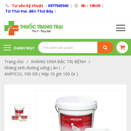
Tư vấn kỹ thuật
: 0977565565
|
8h – 19h00
(
Từ Thứ Hai đến Thứ Bảy
)
DANH MỤC
Trang chủ
/
KHÁNG SINH ĐẶC TRỊ BỆNH
/
SẢN PHẨM
Kháng sinh đường uống ( ăn )
/
AMPICOL 100 GR ( Hộp 10 gói 100 Gr )