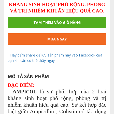
KHÁNG SINH HOẠT PHỔ RỘNG, PHÒNG
VÀ TRỊ NHIỄM KHUẨN HIỆU QUẢ CAO.
TẠM THÊM VÀO GIỎ HÀNG
MUA NGAY
Hãy bấm share để lưu sản phẩm này vào Facebook của
bạn khi cần có thể thấy ngay!
MÔ TẢ SẢN PHẨM
ĐẶC ĐIỂM:
- A
là sự phối hợp của 2 loại
MPICOL
kháng sinh hoạt phổ rộng, phòng và trị
nhiễm khuẩn hiệu quả cao. Sự kết hợp đặc
biệt giữa Ampicillin , Colistin có tác dụng